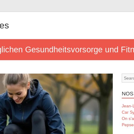
les
äglichen Gesundheitsvorsorge und Fit
NOS
Jean-L
Car S
On s'a
Pepse