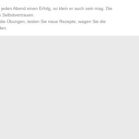
 jeden Abend einen Erfolg, so klein er auch sein mag. Die
s Selbstvertrauen.
e die Übungen, testen Sie neue Rezepte, wagen Sie die
den.
pen, Workshops und lokale Initiativen eine Energiequelle.
e Engagement und hilft, Isolation zu überwinden. Auf sich
se zu drücken, die eigenen Bedürfnisse zu hören und die
tschläge für die tägliche Gesundheitsvorsorge und um
uhören und Authentizität. Gesundheit wird nicht
en alltäglichen Handlungen gewählt, die,
rierenden Weg bilden.
lfunktarife aus den besten Angeboten der aktuellen Zeit
kus das ganze Jahr über drinnen zum Blühen zu bringen
→