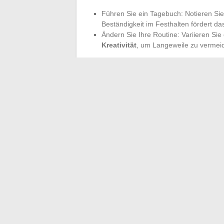
Führen Sie ein Tagebuch: Notieren Sie
Beständigkeit im Festhalten fördert da
Ändern Sie Ihre Routine: Variieren Si
Kreativität
, um Langeweile zu vermei
Überall in Deutschland bilden Vereinsgrup
Sich dort zu engagieren, stärkt das eigen
selbst zu achten, bedeutet auch, auf Pau
Ziele zu verfeinern. Die
wesentlichen Ra
fit zu bleiben
basieren auf Einfachheit, Z
aufgezwungen: Sie wird jeden Morgen in d
zusammengefügt, einen soliden und inspi
←
So wählen Sie günstige Box- und Mobi
aus
Einfache Tipps, um einen Hibis