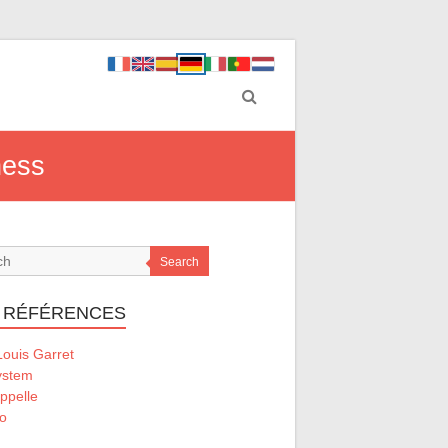
ness
Search
 RÉFÉRENCES
ouis Garret
ystem
ppelle
o