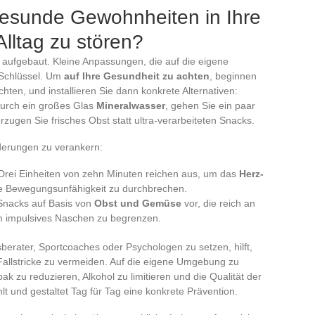
gesunde Gewohnheiten in Ihre
Alltag zu stören?
 aufgebaut. Kleine Anpassungen, die auf die eigene
 Schlüssel. Um
auf Ihre Gesundheit zu achten
, beginnen
hten, und installieren Sie dann konkrete Alternativen:
durch ein großes Glas
Mineralwasser
, gehen Sie ein paar
ugen Sie frisches Obst statt ultra-verarbeiteten Snacks.
nderungen zu verankern:
uf: Drei Einheiten von zehn Minuten reichen aus, um das
Herz-
e Bewegungsunfähigkeit zu durchbrechen.
 Snacks auf Basis von
Obst und Gemüse
vor, die reich an
m impulsives Naschen zu begrenzen.
berater, Sportcoaches oder Psychologen zu setzen, hilft,
allstricke zu vermeiden. Auf die eigene Umgebung zu
ak zu reduzieren, Alkohol zu limitieren und die Qualität der
lt und gestaltet Tag für Tag eine konkrete Prävention.