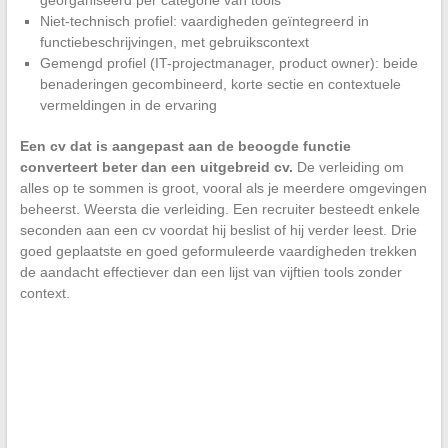
georganiseerd per categorie van tools
Niet-technisch profiel: vaardigheden geïntegreerd in
functiebeschrijvingen, met gebruikscontext
Gemengd profiel (IT-projectmanager, product owner): beide
benaderingen gecombineerd, korte sectie en contextuele
vermeldingen in de ervaring
Een cv dat is aangepast aan de beoogde functie
converteert beter dan een uitgebreid cv.
De verleiding om
alles op te sommen is groot, vooral als je meerdere omgevingen
beheerst. Weersta die verleiding. Een recruiter besteedt enkele
seconden aan een cv voordat hij beslist of hij verder leest. Drie
goed geplaatste en goed geformuleerde vaardigheden trekken
de aandacht effectiever dan een lijst van vijftien tools zonder
context.