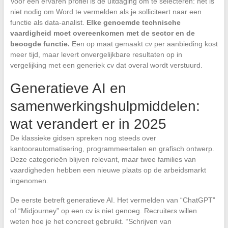
Voor een ervaren profiel is de uitdaging om te selecteren: het is
niet nodig om Word te vermelden als je solliciteert naar een
functie als data-analist.
Elke genoemde technische
vaardigheid moet overeenkomen met de sector en de
beoogde functie.
Een op maat gemaakt cv per aanbieding kost
meer tijd, maar levert onvergelijkbare resultaten op in
vergelijking met een generiek cv dat overal wordt verstuurd.
Generatieve AI en
samenwerkingshulpmiddelen:
wat verandert er in 2025
De klassieke gidsen spreken nog steeds over
kantoorautomatisering, programmeertalen en grafisch ontwerp.
Deze categorieën blijven relevant, maar twee families van
vaardigheden hebben een nieuwe plaats op de arbeidsmarkt
ingenomen.
De eerste betreft generatieve AI. Het vermelden van “ChatGPT”
of “Midjourney” op een cv is niet genoeg. Recruiters willen
weten hoe je het concreet gebruikt. “Schrijven van