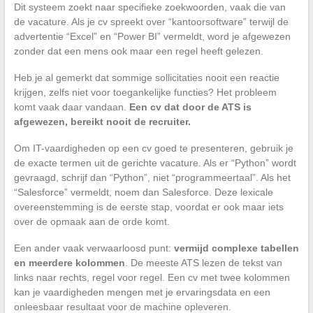
Dit systeem zoekt naar specifieke zoekwoorden, vaak die van
de vacature. Als je cv spreekt over “kantoorsoftware” terwijl de
advertentie “Excel” en “Power BI” vermeldt, word je afgewezen
zonder dat een mens ook maar een regel heeft gelezen.
Heb je al gemerkt dat sommige sollicitaties nooit een reactie
krijgen, zelfs niet voor toegankelijke functies? Het probleem
komt vaak daar vandaan.
Een cv dat door de ATS is
afgewezen, bereikt nooit de recruiter.
Om IT-vaardigheden op een cv goed te presenteren, gebruik je
de exacte termen uit de gerichte vacature. Als er “Python” wordt
gevraagd, schrijf dan “Python”, niet “programmeertaal”. Als het
“Salesforce” vermeldt, noem dan Salesforce. Deze lexicale
overeenstemming is de eerste stap, voordat er ook maar iets
over de opmaak aan de orde komt.
Een ander vaak verwaarloosd punt:
vermijd complexe tabellen
en meerdere kolommen
. De meeste ATS lezen de tekst van
links naar rechts, regel voor regel. Een cv met twee kolommen
kan je vaardigheden mengen met je ervaringsdata en een
onleesbaar resultaat voor de machine opleveren.