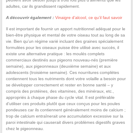
peuvent avoir besoin jusqu’à trois fois plus d’aliments que les
adultes, car ils grandissent rapidement.
A découvrir également :
Vinaigre d’alcool, ce qu’il faut savoir
Il est important de fournir un apport nutritionnel adéquat pour le
bien-être physique et mental de votre oiseau tout au long de sa
vie. Bien qu’un régime varié incluant des graines spécialement
formulées pour les oiseaux puisse être utilisé avec succès, il
existe une alternative pratique : les moulés complets
commerciaux destinés aux pigeons nouveau-nés (première
semaine), aux pigeonneaux (deuxième semaine) et aux
adolescents (troisième semaine). Ces nourritures complètes
contiennent tous les nutriments dont votre volaille a besoin pour
se développer correctement et rester en bonne santé – y
compris des protéines, des vitamines, des minéraux, etc.,
appropriés à chaque phase du cycle vital. Il est préférable
d’utiliser ces produits plutôt que ceux conçus pour les poules
pondeuses car ils contiennent généralement moins de calcium ;
trop de calcium entraînerait une accumulation excessive sur la
paroi intestinale qui causerait divers problèmes digestifs graves
chez le pigeonneau.