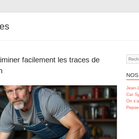
les
iminer facilement les traces de
n
NOS
Jean-L
Car S
On s'a
Pepse