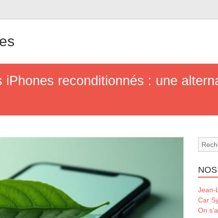
les
es iPhones reconditionnés : une altern
NOS
Jean-L
Car S
On s'a