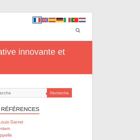
ative innovante et
Recherche
 RÉFÉRENCES
ouis Garret
ystem
ppelle