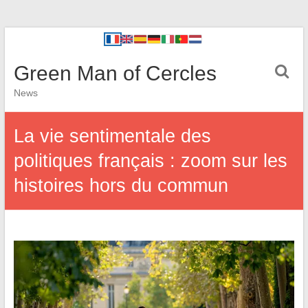
Green Man of Cercles
News
La vie sentimentale des
politiques français : zoom sur les
histoires hors du commun