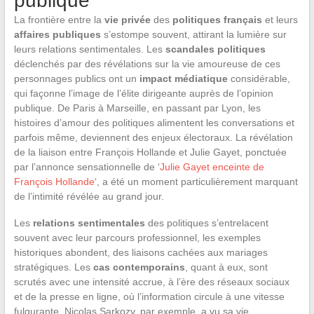
publique
La frontière entre la
vie privée
des
politiques français
et leurs
affaires publiques
s’estompe souvent, attirant la lumière sur
leurs relations sentimentales. Les
scandales politiques
déclenchés par des révélations sur la vie amoureuse de ces
personnages publics ont un
impact médiatique
considérable,
qui façonne l’image de l’élite dirigeante auprès de l’opinion
publique. De Paris à Marseille, en passant par Lyon, les
histoires d’amour des politiques alimentent les conversations et
parfois même, deviennent des enjeux électoraux. La révélation
de la liaison entre François Hollande et Julie Gayet, ponctuée
par l’annonce sensationnelle de ‘
Julie Gayet enceinte de
François Hollande
‘, a été un moment particulièrement marquant
de l’intimité révélée au grand jour.
Les
relations sentimentales
des politiques s’entrelacent
souvent avec leur parcours professionnel, les exemples
historiques abondent, des liaisons cachées aux mariages
stratégiques. Les
cas contemporains
, quant à eux, sont
scrutés avec une intensité accrue, à l’ère des réseaux sociaux
et de la presse en ligne, où l’information circule à une vitesse
fulgurante. Nicolas Sarkozy, par exemple, a vu sa vie