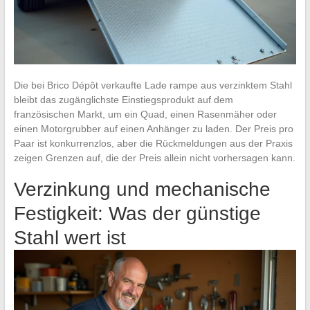
Die bei Brico Dépôt verkaufte Lade rampe aus verzinktem Stahl
bleibt das zugänglichste Einstiegsprodukt auf dem
französischen Markt, um ein Quad, einen Rasenmäher oder
einen Motorgrubber auf einen Anhänger zu laden. Der Preis pro
Paar ist konkurrenzlos, aber die Rückmeldungen aus der Praxis
zeigen Grenzen auf, die der Preis allein nicht vorhersagen kann.
Verzinkung und mechanische
Festigkeit: Was der günstige
Stahl wert ist