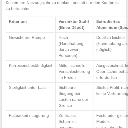
Kosten pro Nutzungsjahr zu denken, anstatt nur den Kaufpreis
zu betrachten.
Kriterium
Verzinkter Stahl
Extrudiertes
(Brico Dépôt)
Aluminium (Spez
Gewicht pro Rampe
Hoch
Deutlich leichter
(Handhabung
(Handhabung alle
durch zwei
möglich)
Personen)
Korrosionsbeständigkeit
Mittel, schnelle
Ausgezeichnet, k
Verschlechterung
Oberflächenbeha
im Freien
erforderlich
Steifigkeit unter Last
Sichtbare
Steifes Profil, na
Biegung bei
keine Verformun
Lasten nahe der
Grenze
Faltbarkeit / Lagerung
Zentrales
Feste oder gleit
Scharnier,
Modelle,
geringer
platzraubender