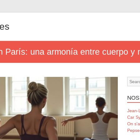
les
en París: una armonía entre cuerpo y
NOS
Jean-L
Car S
On s'a
Pepse