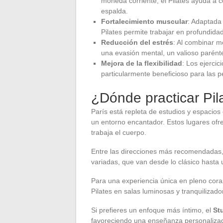
moneda corriente, el Pilates ayuda a c
espalda.
Fortalecimiento muscular
: Adaptada 
Pilates permite trabajar en profundida
Reducción del estrés
: Al combinar mo
una evasión mental, un valioso parénte
Mejora de la flexibilidad
: Los ejercic
particularmente beneficioso para las 
¿Dónde practicar Pil
París está repleta de estudios y espacios
un entorno encantador. Estos lugares ofr
trabaja el cuerpo.
Entre las direcciones más recomendadas,
variadas, que van desde lo clásico hasta
Para una experiencia única en pleno cora
Pilates en salas luminosas y tranquilizado
Si prefieres un enfoque más íntimo, el
St
favoreciendo una enseñanza personaliza