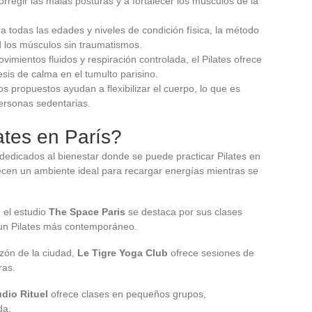
orregir las malas posturas y a fortalecer los músculos de la
a todas las edades y niveles de condición física, la método
d los músculos sin traumatismos.
vimientos fluidos y respiración controlada, el Pilates ofrece
sis de calma en el tumulto parisino.
ios propuestos ayudan a flexibilizar el cuerpo, lo que es
personas sedentarias.
ates en París?
 dedicados al bienestar donde se puede practicar Pilates en
ecen un ambiente ideal para recargar energías mientras se
 el estudio
The Space Paris
se destaca por sus clases
 un Pilates más contemporáneo.
zón de la ciudad,
Le Tigre Yoga Club
ofrece sesiones de
ras.
udio Rituel
ofrece clases en pequeños grupos,
da.