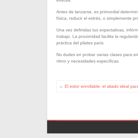
Antes de lanzarse, es primordial determin
física, reducir el estrés, o simplemente p
Una vez definidas tus expectativas, infór
trabajo. La proximidad facilita la regula
práctica del pilates paris.
No dudes en probar varias clases para en
ritmo y necesidades específicas.
←
El estor enrollable: el aliado ideal p