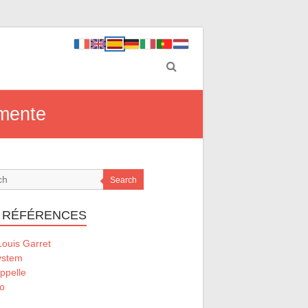
 mente
Search
 RÉFÉRENCES
ouis Garret
ystem
ppelle
o