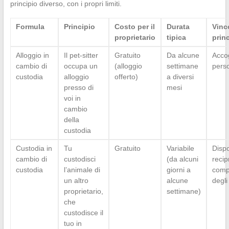
principio diverso, con i propri limiti.
Formula
Principio
Costo per il
Durata
Vinc
proprietario
tipica
prin
Alloggio in
Il pet-sitter
Gratuito
Da alcune
Acco
cambio di
occupa un
(alloggio
settimane
pers
custodia
alloggio
offerto)
a diversi
presso di
mesi
voi in
cambio
della
custodia
Custodia in
Tu
Gratuito
Variabile
Dispo
cambio di
custodisci
(da alcuni
recip
custodia
l’animale di
giorni a
compa
un altro
alcune
degli
proprietario,
settimane)
che
custodisce il
tuo in