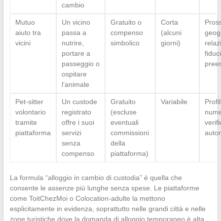
cambio
Mutuo
Un vicino
Gratuito o
Corta
Pross
aiuto tra
passa a
compenso
(alcuni
geogr
vicini
nutrire,
simbolico
giorni)
relaz
portare a
fiduc
passeggio o
prees
ospitare
l’animale
Pet-sitter
Un custode
Gratuito
Variabile
Profi
volontario
registrato
(escluse
nume
tramite
offre i suoi
eventuali
verif
piattaforma
servizi
commissioni
auto
senza
della
compenso
piattaforma)
La formula “alloggio in cambio di custodia” è quella che
consente le assenze più lunghe senza spese. Le piattaforme
come ToitChezMoi o Colocation-adulte la mettono
esplicitamente in evidenza, soprattutto nelle grandi città e nelle
zone turistiche dove la domanda di alloggio temporaneo è alta.