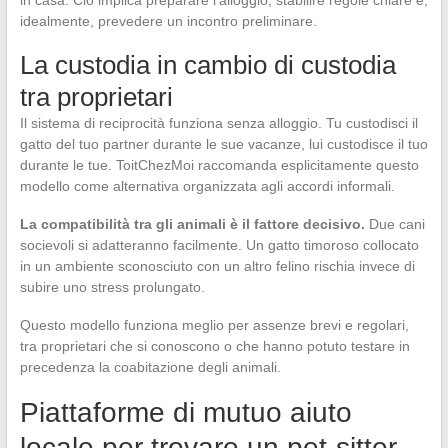
in casa. Ciò implica preparare l’alloggio, stabilire regole chiare e,
idealmente, prevedere un incontro preliminare.
La custodia in cambio di custodia
tra proprietari
Il sistema di reciprocità funziona senza alloggio. Tu custodisci il
gatto del tuo partner durante le sue vacanze, lui custodisce il tuo
durante le tue. ToitChezMoi raccomanda esplicitamente questo
modello come alternativa organizzata agli accordi informali.
La compatibilità tra gli animali è il fattore decisivo.
Due cani
socievoli si adatteranno facilmente. Un gatto timoroso collocato
in un ambiente sconosciuto con un altro felino rischia invece di
subire uno stress prolungato.
Questo modello funziona meglio per assenze brevi e regolari,
tra proprietari che si conoscono o che hanno potuto testare in
precedenza la coabitazione degli animali.
Piattaforme di mutuo aiuto
locale per trovare un pet-sitter