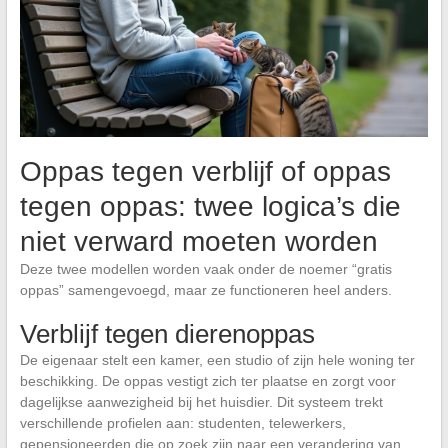
Oppas tegen verblijf of oppas
tegen oppas: twee logica’s die
niet verward moeten worden
Deze twee modellen worden vaak onder de noemer “gratis
oppas” samengevoegd, maar ze functioneren heel anders.
Verblijf tegen dierenoppas
De eigenaar stelt een kamer, een studio of zijn hele woning ter
beschikking. De oppas vestigt zich ter plaatse en zorgt voor
dagelijkse aanwezigheid bij het huisdier. Dit systeem trekt
verschillende profielen aan: studenten, telewerkers,
gepensioneerden die op zoek zijn naar een verandering van