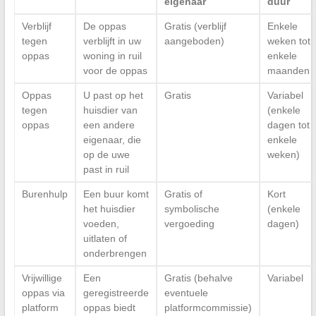
eigenaar
duur
Verblijf
De oppas
Gratis (verblijf
Enkele
tegen
verblijft in uw
aangeboden)
weken tot
oppas
woning in ruil
enkele
voor de oppas
maanden
Oppas
U past op het
Gratis
Variabel
tegen
huisdier van
(enkele
oppas
een andere
dagen tot
eigenaar, die
enkele
op de uwe
weken)
past in ruil
Burenhulp
Een buur komt
Gratis of
Kort
het huisdier
symbolische
(enkele
voeden,
vergoeding
dagen)
uitlaten of
onderbrengen
Vrijwillige
Een
Gratis (behalve
Variabel
oppas via
geregistreerde
eventuele
platform
oppas biedt
platformcommissie)