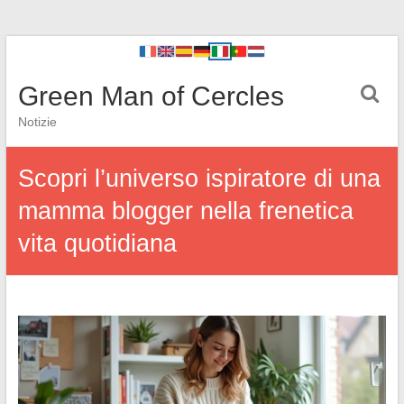
Green Man of Cercles
Notizie
Scopri l’universo ispiratore di una
mamma blogger nella frenetica
vita quotidiana