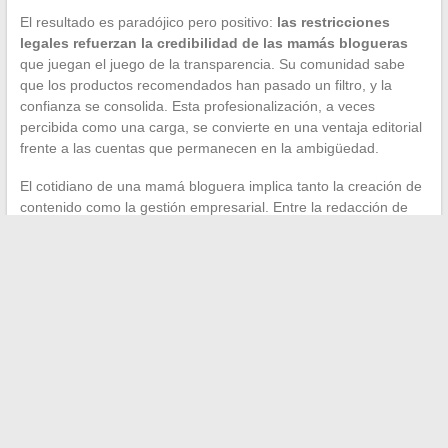
El resultado es paradójico pero positivo:
las restricciones
legales refuerzan la credibilidad de las mamás blogueras
que juegan el juego de la transparencia. Su comunidad sabe
que los productos recomendados han pasado un filtro, y la
confianza se consolida. Esta profesionalización, a veces
percibida como una carga, se convierte en una ventaja editorial
frente a las cuentas que permanecen en la ambigüedad.
El cotidiano de una mamá bloguera implica tanto la creación de
contenido como la gestión empresarial. Entre la redacción de
artículos, la grabación de podcasts, el respeto del marco legal y
la selección de asociaciones coherentes, este trabajo exige una
rigurosidad que la palabra “blog” no siempre deja entrever.
←
Consejos y trucos para facilitar la vida diaria de las mamás
Cómo valorar eficazmente las habilidades informáticas en un
CV moderno
→