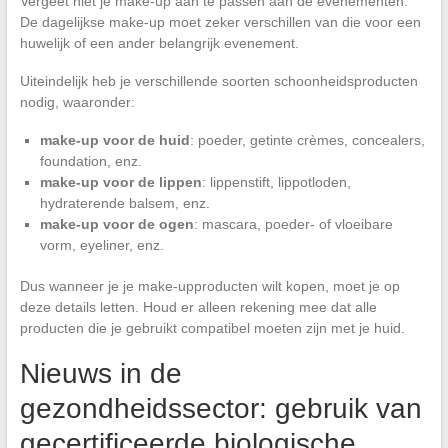
Vergeet niet je make-up aan te passen aan de evenementen.
De dagelijkse make-up moet zeker verschillen van die voor een
huwelijk of een ander belangrijk evenement.
Uiteindelijk heb je verschillende soorten schoonheidsproducten
nodig, waaronder:
make-up voor de huid
: poeder, getinte crèmes, concealers,
foundation, enz.
make-up voor de lippen
: lippenstift, lippotloden,
hydraterende balsem, enz.
make-up voor de ogen
: mascara, poeder- of vloeibare
vorm, eyeliner, enz.
Dus wanneer je je make-upproducten wilt kopen, moet je op
deze details letten. Houd er alleen rekening mee dat alle
producten die je gebruikt compatibel moeten zijn met je huid.
Nieuws in de
gezondheidssector: gebruik van
gecertificeerde biologische