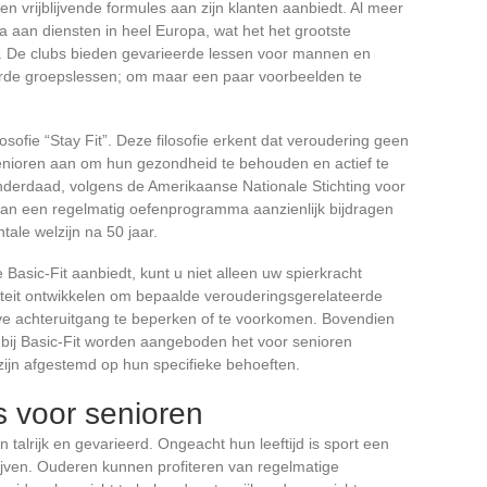
e en vrijblijvende formules aan zijn klanten aanbiedt. Al meer
la aan diensten in heel Europa, wat het het grootste
t. De clubs bieden gevarieerde lessen voor mannen en
erde groepslessen; om maar een paar voorbeelden te
losofie “Stay Fit”. Deze filosofie erkent dat veroudering geen
 senioren aan om hun gezondheid te behouden en actief te
Inderdaad, volgens de Amerikaanse Nationale Stichting voor
van een regelmatig oefenprogramma aanzienlijk bijdragen
ale welzijn na 50 jaar.
 Basic-Fit aanbiedt, kunt u niet alleen uw spierkracht
liteit ontwikkelen om bepaalde verouderingsgerelateerde
eve achteruitgang te beperken of te voorkomen. Bovendien
 bij Basic-Fit worden aangeboden het voor senioren
zijn afgestemd op hun specifieke behoeften.
s voor senioren
n talrijk en gevarieerd. Ongeacht hun leeftijd is sport een
lijven. Ouderen kunnen profiteren van regelmatige