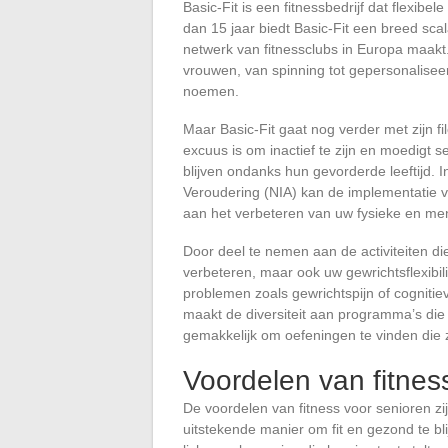
Basic-Fit is een fitnessbedrijf dat flexibel
dan 15 jaar biedt Basic-Fit een breed sca
netwerk van fitnessclubs in Europa maak
vrouwen, van spinning tot gepersonalise
noemen.
Maar Basic-Fit gaat nog verder met zijn fi
excuus is om inactief te zijn en moedigt
blijven ondanks hun gevorderde leeftijd. 
Veroudering (NIA) kan de implementatie 
aan het verbeteren van uw fysieke en ment
Door deel te nemen aan de activiteiten die
verbeteren, maar ook uw gewrichtsflexibi
problemen zoals gewrichtspijn of cogniti
maakt de diversiteit aan programma’s die
gemakkelijk om oefeningen te vinden die 
Voordelen van fitnes
De voordelen van fitness voor senioren zij
uitstekende manier om fit en gezond te b