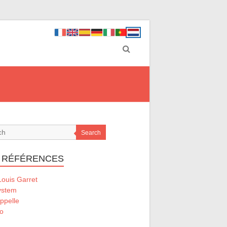
Search
 RÉFÉRENCES
ouis Garret
ystem
ppelle
o