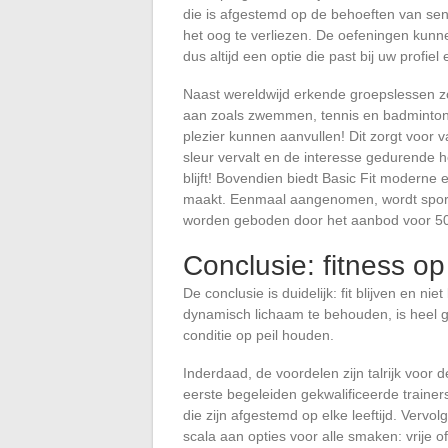
die is afgestemd op de behoeften van sen
het oog te verliezen. De oefeningen kunne
dus altijd een optie die past bij uw profie
Naast wereldwijd erkende groepslessen zoa
aan zoals zwemmen, tennis en badminton,
plezier kunnen aanvullen! Dit zorgt voor v
sleur vervalt en de interesse gedurende 
blijft! Bovendien biedt Basic Fit moderne 
maakt. Eenmaal aangenomen, wordt sport 
worden geboden door het aanbod voor 50
Conclusie: fitness op
De conclusie is duidelijk: fit blijven en n
dynamisch lichaam te behouden, is heel go
conditie op peil houden.
Inderdaad, de voordelen zijn talrijk voor 
eerste begeleiden gekwalificeerde trainer
die zijn afgestemd op elke leeftijd. Vervo
scala aan opties voor alle smaken: vrije o