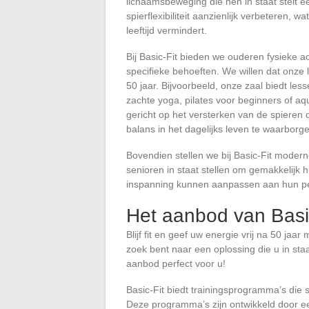
lichaamsbeweging die hen in staat stelt e
spierflexibiliteit aanzienlijk verbeteren, w
leeftijd vermindert.
Bij Basic-Fit bieden we ouderen fysieke ac
specifieke behoeften. We willen dat onze l
50 jaar. Bijvoorbeeld, onze zaal biedt les
zachte yoga, pilates voor beginners of 
gericht op het versterken van de spieren d
balans in het dagelijks leven te waarbor
Bovendien stellen we bij Basic-Fit moder
senioren in staat stellen om gemakkelijk
inspanning kunnen aanpassen aan hun perso
Het aanbod van Basic
Blijf fit en geef uw energie vrij na 50 jaa
zoek bent naar een oplossing die u in staa
aanbod perfect voor u!
Basic-Fit biedt trainingsprogramma’s die 
Deze programma’s zijn ontwikkeld door e