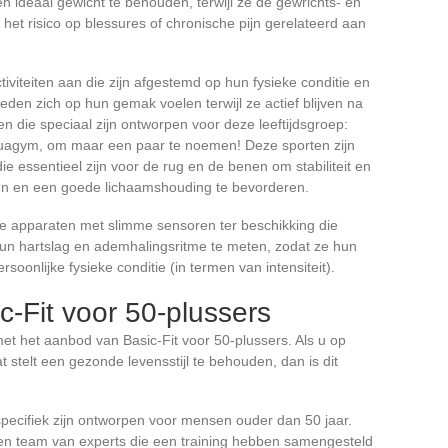
en ideaal gewicht te behouden, terwijl ze de gewrichts- en
at het risico op blessures of chronische pijn gerelateerd aan
tiviteiten aan die zijn afgestemd op hun fysieke conditie en
eden zich op hun gemak voelen terwijl ze actief blijven na
sen die speciaal zijn ontworpen voor deze leeftijdsgroep:
aquagym, om maar een paar te noemen! Deze sporten zijn
ie essentieel zijn voor de rug en de benen om stabiliteit en
gen en een goede lichaamshouding te bevorderen.
ne apparaten met slimme sensoren ter beschikking die
 hun hartslag en ademhalingsritme te meten, zodat ze hun
onlijke fysieke conditie (in termen van intensiteit).
-Fit voor 50-plussers
r met het aanbod van Basic-Fit voor 50-plussers. Als u op
t stelt een gezonde levensstijl te behouden, dan is dit
specifiek zijn ontworpen voor mensen ouder dan 50 jaar.
en team van experts die een training hebben samengesteld