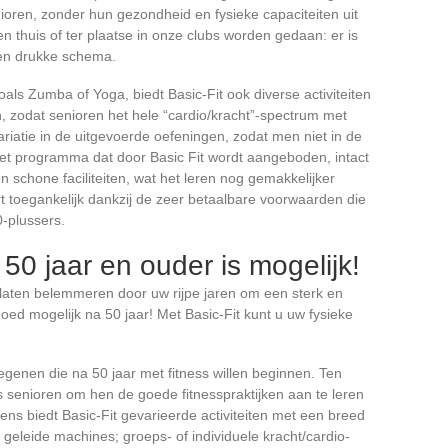
ioren, zonder hun gezondheid en fysieke capaciteiten uit
n thuis of ter plaatse in onze clubs worden gedaan: er is
l en drukke schema.
ls Zumba of Yoga, biedt Basic-Fit ook diverse activiteiten
 zodat senioren het hele “cardio/kracht”-spectrum met
ariatie in de uitgevoerde oefeningen, zodat men niet in de
het programma dat door Basic Fit wordt aangeboden, intact
en schone faciliteiten, wat het leren nog gemakkelijker
toegankelijk dankzij de zeer betaalbare voorwaarden die
-plussers.
 50 jaar en ouder is mogelijk!
iet laten belemmeren door uw rijpe jaren om een sterk en
ed mogelijk na 50 jaar! Met Basic-Fit kunt u uw fysieke
degenen die na 50 jaar met fitness willen beginnen. Ten
s senioren om hen de goede fitnesspraktijken aan te leren
lgens biedt Basic-Fit gevarieerde activiteiten met een breed
f geleide machines; groeps- of individuele kracht/cardio-