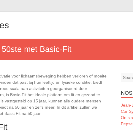
les
e 50ste met Basic-Fit
tivatie voor lichaamsbeweging hebben verloren of moeite
den dat past bij hun leeftijd en fysieke conditie, biedt
reed scala aan activiteiten georganiseerd door
NOS
s, is Basic-Fit het ideale platform om fit en gezond te
jd is vastgesteld op 15 jaar, kunnen alle oudere mensen
Jean-L
iedt na 50 jaar en zelfs meer. In dit artikel zullen we
Car S
t Basic Fit na 50 jaar.
On s'a
Pepse
Fit