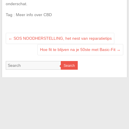
onderschat.
Tag : Meer info over CBD
←
SOS NOODHERSTELLING, het nest van reparatietips
Hoe fit te blijven na je 50ste met Basic-Fit
→
Search
NOS RÉFÉRENCES
Jean-Louis Garret
Car System
On s'appelle
Pepseo