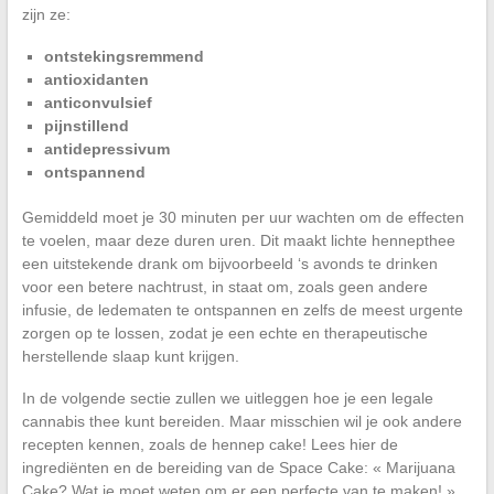
zijn ze:
ontstekingsremmend
antioxidanten
anticonvulsief
pijnstillend
antidepressivum
ontspannend
Gemiddeld moet je 30 minuten per uur wachten om de effecten
te voelen, maar deze duren uren. Dit maakt lichte hennepthee
een uitstekende drank om bijvoorbeeld ‘s avonds te drinken
voor een betere nachtrust, in staat om, zoals geen andere
infusie, de ledematen te ontspannen en zelfs de meest urgente
zorgen op te lossen, zodat je een echte en therapeutische
herstellende slaap kunt krijgen.
In de volgende sectie zullen we uitleggen hoe je een legale
cannabis thee kunt bereiden. Maar misschien wil je ook andere
recepten kennen, zoals de hennep cake! Lees hier de
ingrediënten en de bereiding van de Space Cake: « Marijuana
Cake? Wat je moet weten om er een perfecte van te maken! ».