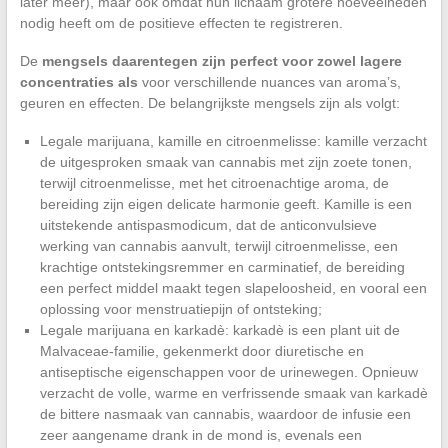
later meer), maar ook omdat hun lichaam grotere hoeveelheden
nodig heeft om de positieve effecten te registreren.
De
mengsels daarentegen zijn perfect voor zowel lagere
concentraties als
voor verschillende nuances van aroma’s,
geuren en effecten. De belangrijkste mengsels zijn als volgt:
Legale marijuana, kamille en citroenmelisse: kamille verzacht
de uitgesproken smaak van cannabis met zijn zoete tonen,
terwijl citroenmelisse, met het citroenachtige aroma, de
bereiding zijn eigen delicate harmonie geeft. Kamille is een
uitstekende antispasmodicum, dat de anticonvulsieve
werking van cannabis aanvult, terwijl citroenmelisse, een
krachtige ontstekingsremmer en carminatief, de bereiding
een perfect middel maakt tegen slapeloosheid, en vooral een
oplossing voor menstruatiepijn of ontsteking;
Legale marijuana en karkadè: karkadè is een plant uit de
Malvaceae-familie, gekenmerkt door diuretische en
antiseptische eigenschappen voor de urinewegen. Opnieuw
verzacht de volle, warme en verfrissende smaak van karkadè
de bittere nasmaak van cannabis, waardoor de infusie een
zeer aangename drank in de mond is, evenals een