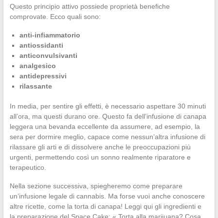
Questo principio attivo possiede proprietà benefiche
comprovate. Ecco quali sono:
anti-infiammatorio
antiossidanti
anticonvulsivanti
analgesico
antidepressivi
rilassante
In media, per sentire gli effetti, è necessario aspettare 30 minuti
all’ora, ma questi durano ore. Questo fa dell’infusione di canapa
leggera una bevanda eccellente da assumere, ad esempio, la
sera per dormire meglio, capace come nessun’altra infusione di
rilassare gli arti e di dissolvere anche le preoccupazioni più
urgenti, permettendo così un sonno realmente riparatore e
terapeutico.
Nella sezione successiva, spiegheremo come preparare
un’infusione legale di cannabis. Ma forse vuoi anche conoscere
altre ricette, come la torta di canapa! Leggi qui gli ingredienti e
la preparazione del Space Cake: « Torta alla marijuana? Cosa