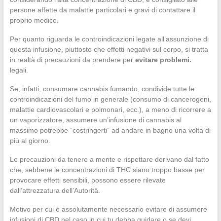
persone affette da malattie particolari e gravi di contattare il
proprio medico.
Per quanto riguarda le controindicazioni legate all’assunzione di
questa infusione, piuttosto che effetti negativi sul corpo, si tratta
in realtà di precauzioni da prendere per
evitare problemi.
legali.
Se, infatti, consumare cannabis fumando, condivide tutte le
controindicazioni del fumo in generale (consumo di cancerogeni,
malattie cardiovascolari e polmonari, ecc.), a meno di ricorrere a
un vaporizzatore, assumere un’infusione di cannabis al
massimo potrebbe “costringerti” ad andare in bagno una volta di
più al giorno.
Le precauzioni da tenere a mente e rispettare derivano dal fatto
che, sebbene le concentrazioni di THC siano troppo basse per
provocare effetti sensibili, possono essere rilevate
dall’attrezzatura dell’Autorità.
Motivo per cui è assolutamente necessario evitare di assumere
infusioni di CBD nel caso in cui tu debba guidare o se devi