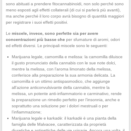
sono abituati a prendere fitocannabinoidi, non solo perché sono
meno esposti agli effetti collaterali (di cui si parlerà più avanti),
ma anche perché il loro corpo avrà bisogno di quantità maggiori
per registrare i suoi effetti positivi.
Le
miscele, invece, sono perfette sia per avere
concentrazioni più basse che
per sfumature di aromi, odori
ed effetti diversi. Le principali miscele sono le seguenti:
Marijuana legale, camomilla e melissa: la camomilla diluisce
il gusto pronunciato della cannabis con le sue note dolci,
mentre la melissa, con l’aroma limonato della melissa,
conferisce alla preparazione la sua armonia delicata. La
camomilla è un ottimo antispasmodico, che aggiunge
all’azione anticonvulsivante della cannabis, mentre la
melissa, un potente anti-infiammatorio e carminativo, rende
la preparazione un rimedio perfetto per l’insonnia, anche e
soprattutto una soluzione per i dolori mestruali o per
l’infiammazione;
Marijuana legale e karkadè: il karkadè è una pianta della
famiglia delle Malvacee, caratterizzata da proprietà
diuretiche e antisettiche delle vie urinarie. Ancora una volta, il