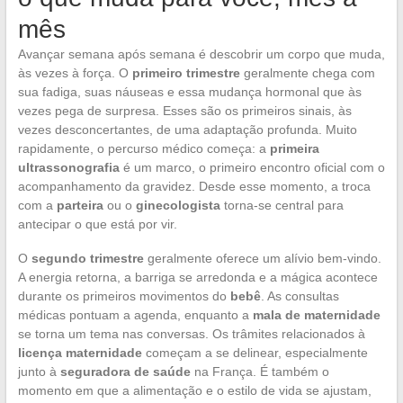
mês
Avançar semana após semana é descobrir um corpo que muda,
às vezes à força. O
primeiro trimestre
geralmente chega com
sua fadiga, suas náuseas e essa mudança hormonal que às
vezes pega de surpresa. Esses são os primeiros sinais, às
vezes desconcertantes, de uma adaptação profunda. Muito
rapidamente, o percurso médico começa: a
primeira
ultrassonografia
é um marco, o primeiro encontro oficial com o
acompanhamento da gravidez. Desde esse momento, a troca
com a
parteira
ou o
ginecologista
torna-se central para
antecipar o que está por vir.
O
segundo trimestre
geralmente oferece um alívio bem-vindo.
A energia retorna, a barriga se arredonda e a mágica acontece
durante os primeiros movimentos do
bebê
. As consultas
médicas pontuam a agenda, enquanto a
mala de maternidade
se torna um tema nas conversas. Os trâmites relacionados à
licença maternidade
começam a se delinear, especialmente
junto à
seguradora de saúde
na França. É também o
momento em que a alimentação e o estilo de vida se ajustam,