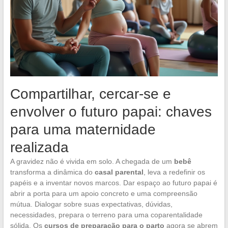
Compartilhar, cercar-se e
envolver o futuro papai: chaves
para uma maternidade
realizada
A gravidez não é vivida em solo. A chegada de um
bebê
transforma a dinâmica do
casal parental
, leva a redefinir os
papéis e a inventar novos marcos. Dar espaço ao futuro papai é
abrir a porta para um apoio concreto e uma compreensão
mútua. Dialogar sobre suas expectativas, dúvidas,
necessidades, prepara o terreno para uma coparentalidade
sólida. Os
cursos de preparação para o parto
agora se abrem