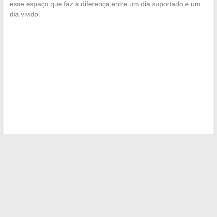
esse espaço que faz a diferença entre um dia suportado e um
dia vivido.
←
Descubra como acessar ebooks gratuitos facilmente
através de plataformas online