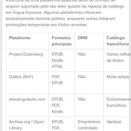
arquivo suportado pelo seu leitor quanto da riqueza do catálogo
em língua francesa. Algumas plataformas oferecem
exclusivamente domínio público, enquanto outras integram
promoções temporárias em títulos recentes.
Plataforma
Formatos
DRM
Catálogo
principais
francófono
Project Gutenberg
EPUB,
Não
Vários milha
Kindle,
de títulos
HTML
Gallica (BnF)
PDF,
Não
Muito amplo
EPUB
ebooksgratuits.com
EPUB,
Não
Exclusivame
PDF,
francófono
Kindle
Archive.org / Open
EPUB,
Empréstimo
Variável
Library
PDF,
controlado