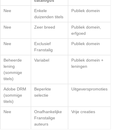
catalogus
Nee
Enkele
Publiek domein
duizenden titels
Nee
Zeer breed
Publiek domein,
erfgoed
Nee
Exclusief
Publiek domein
Franstalig
Beheerde
Variabel
Publiek domein +
lening
leningen
(sommige
titels)
Adobe DRM
Beperkte
Uitgeverspromoties
(sommige
selectie
titels)
Nee
Onafhankelijke
Vrije creaties
Franstalige
auteurs