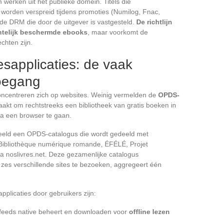
en werken uit het publieke domein. Titels die
s worden verspreid tijdens promoties (Numilog, Fnac,
de DRM die door de uitgever is vastgesteld.
De richtlijn
chtelijk beschermde ebooks
, maar voorkomt de
chten zijn.
sapplicaties: de vaak
toegang
concentreren zich op websites. Weinig vermelden de
OPDS-
aakt om rechtstreeks een bibliotheek van gratis boeken in
via een browser te gaan.
rbeeld een OPDS-catalogus die wordt gedeeld met
 Bibliothèque numérique romande, ÉFÉLÉ, Projet
ia noslivres.net. Deze gezamenlijke catalogus
 zes verschillende sites te bezoeken, aggregeert één
icaties door gebruikers zijn:
eeds native beheert en downloaden voor
offline lezen