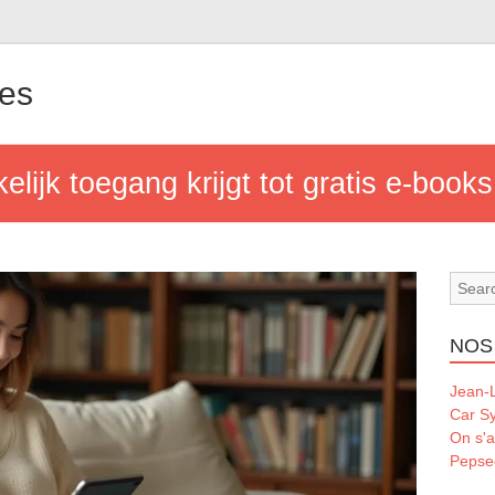
les
ijk toegang krijgt tot gratis e-books
NOS
Jean-L
Car S
On s'a
Pepse