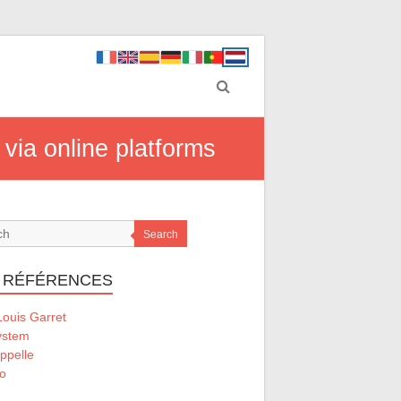
 via online platforms
Search
 RÉFÉRENCES
ouis Garret
ystem
ppelle
o