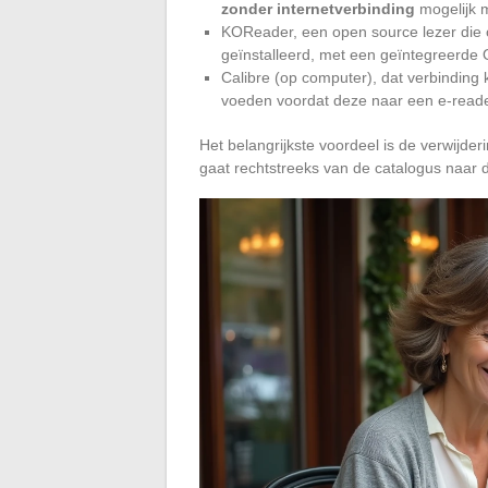
zonder internetverbinding
mogelijk 
KOReader, een open source lezer die
geïnstalleerd, met een geïntegreerd
Calibre (op computer), dat verbinding
voeden voordat deze naar een e-read
Het belangrijkste voordeel is de verwijd
gaat rechtstreeks van de catalogus naar d