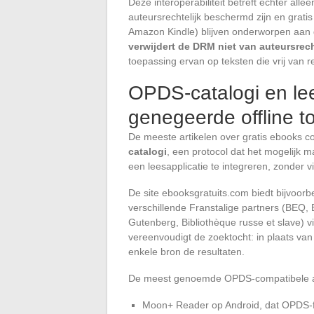
Deze interoperabiliteit betreft echter alle
auteursrechtelijk beschermd zijn en grati
Amazon Kindle) blijven onderworpen aan 
verwijdert de DRM niet van auteursre
toepassing ervan op teksten die vrij van re
OPDS-catalogi en lee
genegeerde offline 
De meeste artikelen over gratis ebooks 
catalogi
, een protocol dat het mogelijk m
een leesapplicatie te integreren, zonder 
De site ebooksgratuits.com biedt bijvoo
verschillende Franstalige partners (BEQ,
Gutenberg, Bibliothèque russe et slave) v
vereenvoudigt de zoektocht: in plaats van
enkele bron de resultaten.
De meest genoemde OPDS-compatibele appl
Moon+ Reader op Android, dat OPDS-f