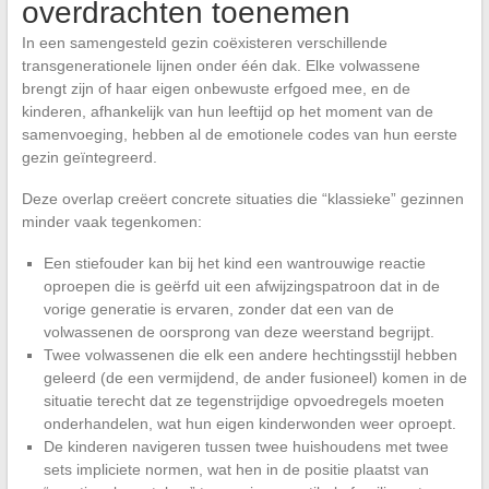
overdrachten toenemen
In een samengesteld gezin coëxisteren verschillende
transgenerationele lijnen onder één dak. Elke volwassene
brengt zijn of haar eigen onbewuste erfgoed mee, en de
kinderen, afhankelijk van hun leeftijd op het moment van de
samenvoeging, hebben al de emotionele codes van hun eerste
gezin geïntegreerd.
Deze overlap creëert concrete situaties die “klassieke” gezinnen
minder vaak tegenkomen:
Een stiefouder kan bij het kind een wantrouwige reactie
oproepen die is geërfd uit een afwijzingspatroon dat in de
vorige generatie is ervaren, zonder dat een van de
volwassenen de oorsprong van deze weerstand begrijpt.
Twee volwassenen die elk een andere hechtingsstijl hebben
geleerd (de een vermijdend, de ander fusioneel) komen in de
situatie terecht dat ze tegenstrijdige opvoedregels moeten
onderhandelen, wat hun eigen kinderwonden weer oproept.
De kinderen navigeren tussen twee huishoudens met twee
sets impliciete normen, wat hen in de positie plaatst van