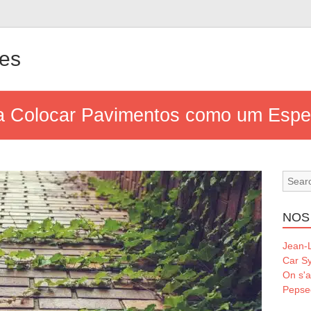
les
a Colocar Pavimentos como um Espec
NOS
Jean-L
Car S
On s'a
Pepse