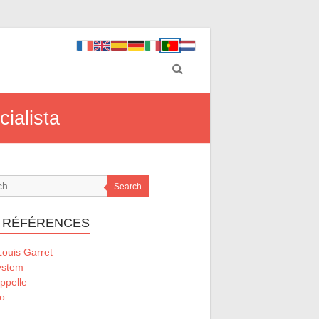
ialista
Search
 RÉFÉRENCES
ouis Garret
ystem
ppelle
o