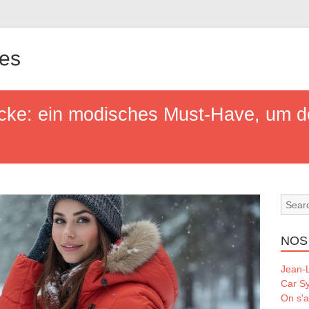
les
e: ein modisches Must-Have, um den 
NOS
Jean-L
Car S
On s'a