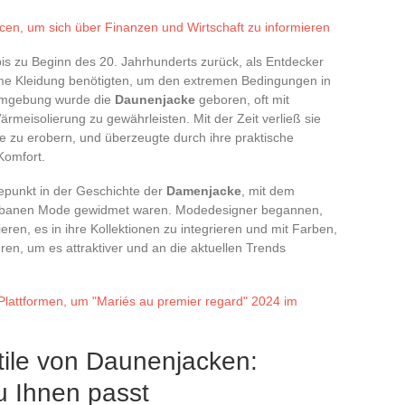
cen, um sich über Finanzen und Wirtschaft zu informieren
is zu Beginn des 20. Jahrhunderts zurück, als Entdecker
rme Kleidung benötigten, um den extremen Bedingungen in
 Umgebung wurde die
Daunenjacke
geboren, oft mit
meisolierung zu gewährleisten. Mit der Zeit verließ sie
e zu erobern, und überzeugte durch ihre praktische
Komfort.
epunkt in der Geschichte der
Damenjacke
, mit dem
 urbanen Mode gewidmet waren. Modedesigner begannen,
ieren, es in ihre Kollektionen zu integrieren und mit Farben,
ren, um es attraktiver und an die aktuellen Trends
Plattformen, um "Mariés au premier regard" 2024 im
tile von Daunenjacken:
zu Ihnen passt