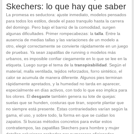
Skechers: lo que hay que saber
La promesa es seductora: ajuste inmediato, modelos pensados
para todos los estilos, desde el paso tranquilo hasta la carrera
del domingo. Pero bajo el barniz de la comodidad, surgen
algunas dificultades. Primer rompecabezas: la
talla
. Entre la
ausencia de medias tallas y las variaciones de un modelo a
otro, elegir correctamente se convierte rápidamente en un juego
de pruebas. Ya sean zapatillas de running o modelos más
urbanos, es imposible confiar ciegamente en lo que se lee en la
etiqueta. Luego surge el tema de la
transpirabilidad
. Según el
material, malla ventilada, tejidos reforzados, forro sintético, el
calor se acumula de manera diferente. Algunos pies terminan
rápidamente apretados, y la humedad no tarda en aparecer,
especialmente en días activos, con todo lo que eso implica para
los olores. El
desgaste
también genera su lote de quejas:
suelas que se hunden, costuras que tiran, soporte plantar que
no siempre está presente. Estas contrariedades varían según la
gama, el uso, y sobre todo, la forma en que se cuidan los
zapatos. Si buscas métodos concretos para evitar estos
contratiempos, las zapatillas Skechers para hombre y mujer
detallan soluciones probadas por numerosos aficionados.