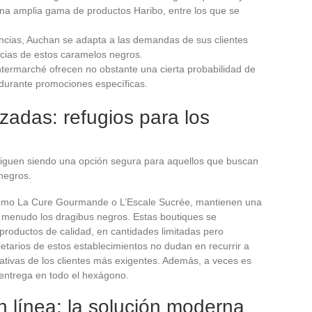
una amplia gama de productos Haribo, entre los que se
ncias, Auchan se adapta a las demandas de sus clientes
cias de estos caramelos negros.
ntermarché ofrecen no obstante una cierta probabilidad de
 durante promociones específicas.
zadas: refugios para los
siguen siendo una opción segura para aquellos que buscan
negros.
omo La Cure Gourmande o L’Escale Sucrée, mantienen una
a menudo los dragibus negros. Estas boutiques se
productos de calidad, en cantidades limitadas pero
tarios de estos establecimientos no dudan en recurrir a
tativas de los clientes más exigentes. Además, a veces es
 entrega en todo el hexágono.
n línea: la solución moderna