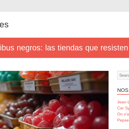
les
bus negros: las tiendas que resisten
NOS
Jean-L
Car S
On s'a
Pepse