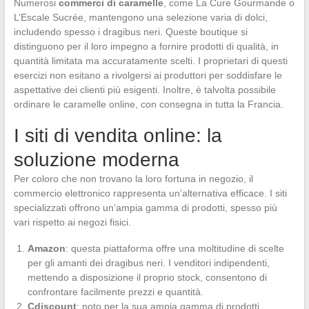
Numerosi
commerci di caramelle
, come La Cure Gourmande o
L’Escale Sucrée, mantengono una selezione varia di dolci,
includendo spesso i dragibus neri. Queste boutique si
distinguono per il loro impegno a fornire prodotti di qualità, in
quantità limitata ma accuratamente scelti. I proprietari di questi
esercizi non esitano a rivolgersi ai produttori per soddisfare le
aspettative dei clienti più esigenti. Inoltre, è talvolta possibile
ordinare le caramelle online, con consegna in tutta la Francia.
I siti di vendita online: la
soluzione moderna
Per coloro che non trovano la loro fortuna in negozio, il
commercio elettronico rappresenta un’alternativa efficace. I siti
specializzati offrono un’ampia gamma di prodotti, spesso più
vari rispetto ai negozi fisici.
Amazon
: questa piattaforma offre una moltitudine di scelte
per gli amanti dei dragibus neri. I venditori indipendenti,
mettendo a disposizione il proprio stock, consentono di
confrontare facilmente prezzi e quantità.
Cdiscount
: noto per la sua ampia gamma di prodotti,