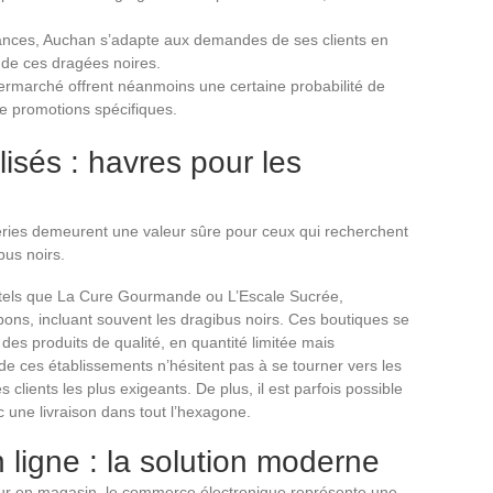
dances, Auchan s’adapte aux demandes de ses clients en
 de ces dragées noires.
termarché offrent néanmoins une certaine probabilité de
de promotions spécifiques.
isés : havres pour les
eries demeurent une valeur sûre pour ceux qui recherchent
bus noirs.
 tels que La Cure Gourmande ou L’Escale Sucrée,
ons, incluant souvent les dragibus noirs. Ces boutiques se
des produits de qualité, en quantité limitée mais
de ces établissements n’hésitent pas à se tourner vers les
 clients les plus exigeants. De plus, il est parfois possible
une livraison dans tout l’hexagone.
 ligne : la solution moderne
eur en magasin, le commerce électronique représente une