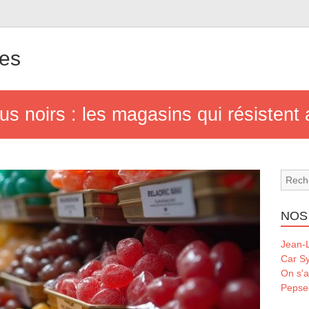
les
us noirs : les magasins qui résistent
NOS
Jean-L
Car S
On s'a
Pepse