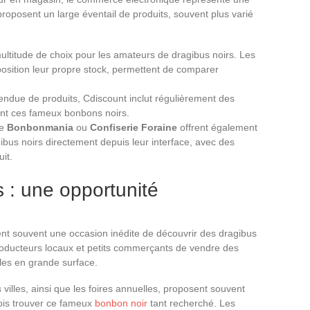
 proposent un large éventail de produits, souvent plus varié
multitude de choix pour les amateurs de dragibus noirs. Les
osition leur propre stock, permettent de comparer
due de produits, Cdiscount inclut régulièrement des
uant ces fameux bonbons noirs.
ue
Bonbonmania
ou
Confiserie Foraine
offrent également
us noirs directement depuis leur interface, avec des
it.
s : une opportunité
nt souvent une occasion inédite de découvrir des dragibus
oducteurs locaux et petits commerçants de vendre des
bles en grande surface.
lles, ainsi que les foires annuelles, proposent souvent
fois trouver ce fameux
bonbon noir
tant recherché. Les