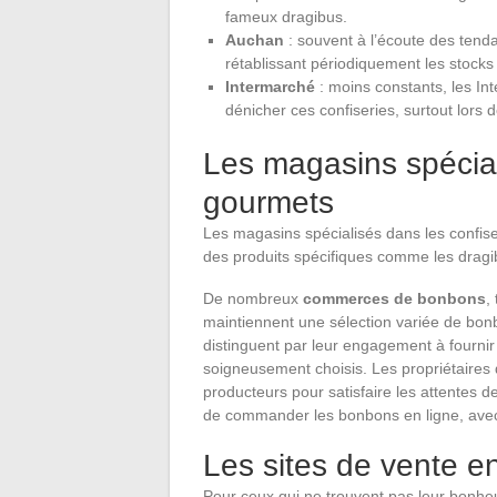
fameux dragibus.
Auchan
: souvent à l’écoute des ten
rétablissant périodiquement les stocks
Intermarché
: moins constants, les In
dénicher ces confiseries, surtout lors 
Les magasins spécial
gourmets
Les magasins spécialisés dans les confis
des produits spécifiques comme les dragi
De nombreux
commerces de bonbons
,
maintiennent une sélection variée de bonb
distinguent par leur engagement à fournir 
soigneusement choisis. Les propriétaires 
producteurs pour satisfaire les attentes des
de commander les bonbons en ligne, avec 
Les sites de vente en
Pour ceux qui ne trouvent pas leur bonh