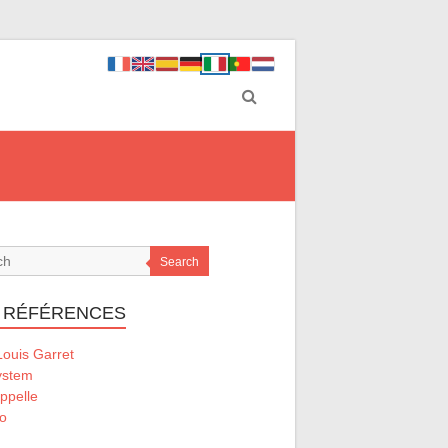
Search
 RÉFÉRENCES
ouis Garret
ystem
ppelle
o