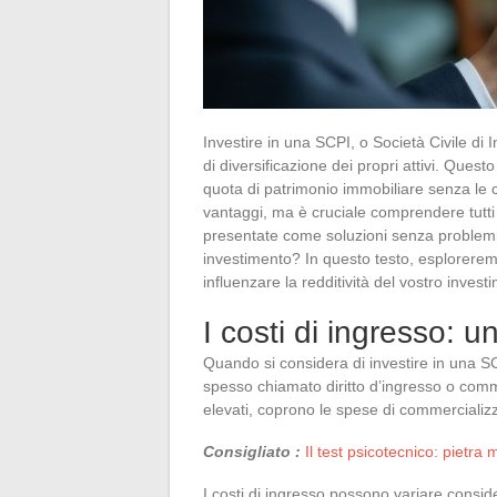
Investire in una SCPI, o Società Civile di 
di diversificazione dei propri attivi. Ques
quota di patrimonio immobiliare senza le c
vantaggi, ma è cruciale comprendere tutt
presentate come soluzioni senza problemi,
investimento? In questo testo, esplorerem
influenzare la redditività del vostro inves
I costi di ingresso: 
Quando si considera di investire in una SCP
spesso chiamato diritto d’ingresso o comm
elevati, coprono le spese di commercializz
Consigliato :
Il test psicotecnico: pietra 
I costi di ingresso possono variare consid