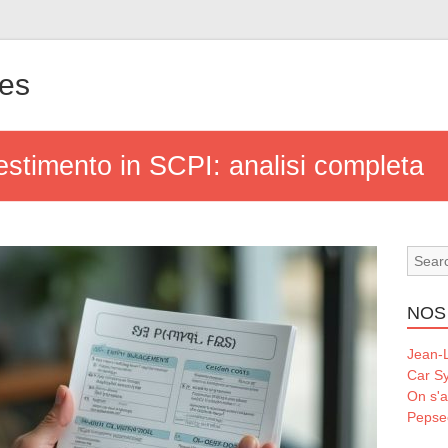
les
vestimento in SCPI: analisi completa
NOS
Jean-L
Car S
On s'a
Pepse