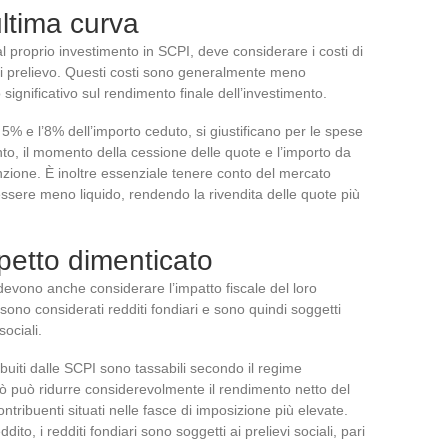
’ultima curva
al proprio investimento in SCPI, deve considerare i costi di
i prelievo. Questi costi sono generalmente meno
gnificativo sul rendimento finale dell’investimento.
5% e l’8% dell’importo ceduto, si giustificano per le spese
nto, il momento della cessione delle quote e l’importo da
nzione. È inoltre essenziale tenere conto del mercato
ssere meno liquido, rendendo la rivendita delle quote più
aspetto dimenticato
CPI devono anche considerare l’impatto fiscale del loro
 sono considerati redditi fondiari e sono quindi soggetti
sociali.
tribuiti dalle SCPI sono tassabili secondo il regime
iò può ridurre considerevolmente il rendimento netto del
ontribuenti situati nelle fasce di imposizione più elevate.
ddito, i redditi fondiari sono soggetti ai prelievi sociali, pari