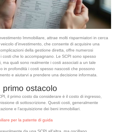
Investimento Immobiliare, attrae molti risparmiatori in cerca
to veicolo d’investimento, che consente di acquisire una
omplicazioni della gestione diretta, offre numerosi
i i costi che lo accompagnano. Le SCPI sono spesso
 ma quali sono realmente i costi associati a un tale
o in profondità i costi spesso nascosti che possono
timento e aiutarvi a prendere una decisione informata.
un primo ostacolo
I, il primo costo da considerare è il costo di ingresso,
issione di sottoscrizione. Questi costi, generalmente
azione e l’acquisizione dei beni immobiliari.
miliare per la patente di guida
erevolmente da una SCPI all’altra, ma oscillano