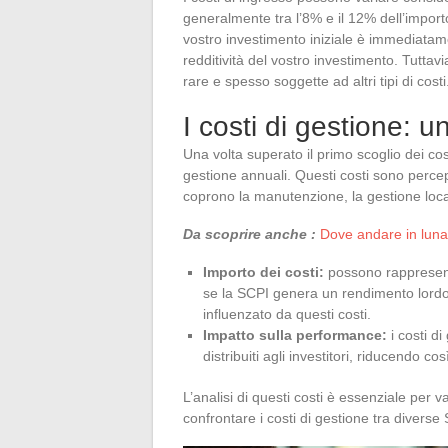
generalmente tra l’8% e il 12% dell’importo
vostro investimento iniziale è immediatamen
redditività del vostro investimento. Tuttav
rare e spesso soggette ad altri tipi di costi
I costi di gestione: u
Una volta superato il primo scoglio dei costi
gestione annuali. Questi costi sono percep
coprono la manutenzione, la gestione locat
Da scoprire anche :
Dove andare in luna
Importo dei costi:
possono rappresenta
se la SCPI genera un rendimento lordo d
influenzato da questi costi.
Impatto sulla performance:
i costi d
distribuiti agli investitori, riducendo cos
L’analisi di questi costi è essenziale per v
confrontare i costi di gestione tra diverse