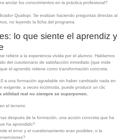
ra anclar los conocimientos en la práctica profesional?
dicador Qualiopi. Se evalúan haciendo preguntas directas al
os, no leyendo la ficha del programa.
les: lo que siente el aprendiz y
e
 se refiere a la experiencia vivida por el alumno. Hablamos
tido del cuestionario de satisfacción inmediato (que mide
lo que el aprendiz retiene como transformación concreta.
10 a una formación agradable sin haber cambiado nada en
ión exigente, a veces incómoda, puede producir un clic
a utilidad real no siempre se superponen.
en el terreno:
nas después de la formación, una acción concreta que ha
 que ha aprendido?
e el error y el cuestionamiento eran posibles, o la
tervenciones?