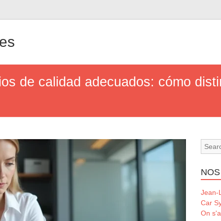
les
ios de calidad adecuados: cómo distin
NOS
Jean-L
Car S
On s'a