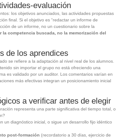
tividades-evaluación
tos: los objetivos anunciados, las actividades propuestas
ón final. Si el objetivo es “redactar un informe de
dacción de un informe, no un cuestionario sobre la
r la competencia buscada, no la memorización del
es de los aprendices
o se refiere a la adaptación al nivel real de los alumnos.
nido sin importar el grupo no está ofreciendo una
ama es validado por un auditor. Los comentarios varían en
ciones más efectivas integran un posicionamiento inicial
icos a verificar antes de elegir
ación representa una parte significativa del tiempo total, o
in?
un diagnóstico inicial, o sigue un desarrollo fijo idéntico
nto post-formación
(recordatorio a 30 días, ejercicio de