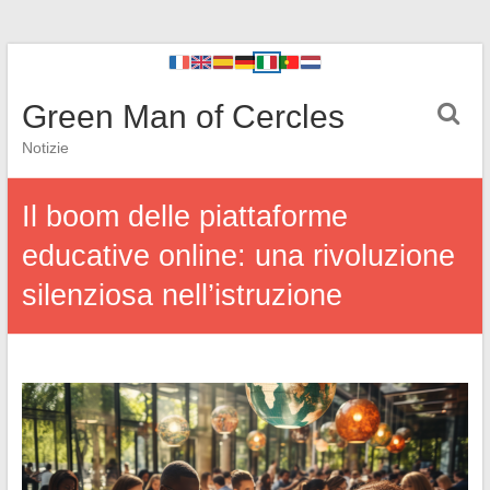
Green Man of Cercles
Notizie
Il boom delle piattaforme
educative online: una rivoluzione
silenziosa nell’istruzione