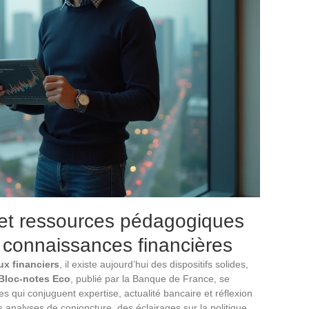
fs et ressources pédagogiques
 connaissances financières
ux financiers
, il existe aujourd’hui des dispositifs solides,
Bloc-notes Eco
, publié par la Banque de France, se
s qui conjuguent expertise, actualité bancaire et réflexion
s analyses de conjoncture, des éclairages sur la politique