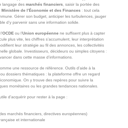
e langage des
marchés financiers
, saisir la portée des
u
Ministère de l’Économie et des Finances
: tout cela
ne. Gérer son budget, anticiper les turbulences, jauger
ible d’y parvenir sans une information solide.
 l’
OCDE
ou l’
Union européenne
ne suffisent plus à capter
ule plus vite, les chiffres s’accumulent, leur interprétation
ifient leur stratégie au fil des annonces, les collectivités
helle globale. Investisseurs, décideurs ou simples citoyens :
avancer dans cette masse d’informations.
omme une ressource de référence. Outils d’aide à la
 ou dossiers thématiques : la plateforme offre un regard
té économique. On y trouve des repères pour suivre la
tiques monétaires ou les grandes tendances nationales.
tile d’acquérir pour rester à la page :
té des marchés financiers, directives européennes)
rançaise et internationale