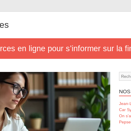
les
ces en ligne pour s’informer sur la f
NOS
Jean-L
Car S
On s'a
Pepse