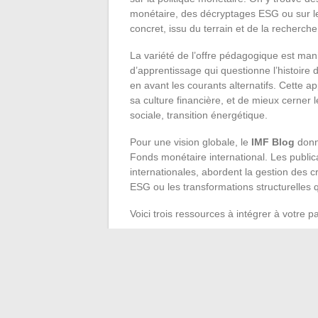
monétaire, des décryptages ESG ou sur le
concret, issu du terrain et de la recherche
La variété de l’offre pédagogique est man
d’apprentissage qui questionne l’histoire
en avant les courants alternatifs. Cette a
sa culture financière, et de mieux cerner
sociale, transition énergétique.
Pour une vision globale, le
IMF Blog
donn
Fonds monétaire international. Les public
internationales, abordent la gestion des c
ESG ou les transformations structurelles q
Voici trois ressources à intégrer à votre 
Bloc-notes Eco : analyse pédagogique
Exploring Economics : plateforme d’app
IMF Blog : expertise internationale su
À mesure que les outils se multiplient, ch
économique, adaptée à ses besoins, à son 