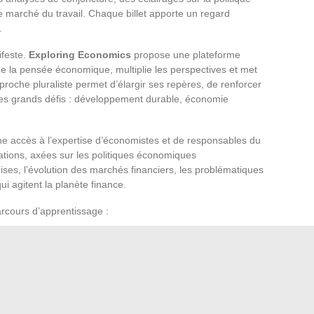
 marché du travail. Chaque billet apporte un regard
.
ifeste.
Exploring Economics
propose une plateforme
 de la pensée économique, multiplie les perspectives et met
pproche pluraliste permet d’élargir ses repères, de renforcer
 les grands défis : développement durable, économie
e accès à l’expertise d’économistes et de responsables du
ations, axées sur les politiques économiques
rises, l’évolution des marchés financiers, les problématiques
ui agitent la planète finance.
parcours d’apprentissage :
 de la Banque de France
rentissage pluraliste
r l’économie mondiale
acun peut désormais bâtir une véritable culture
rythme, et affiner son regard sur les défis à venir. Les