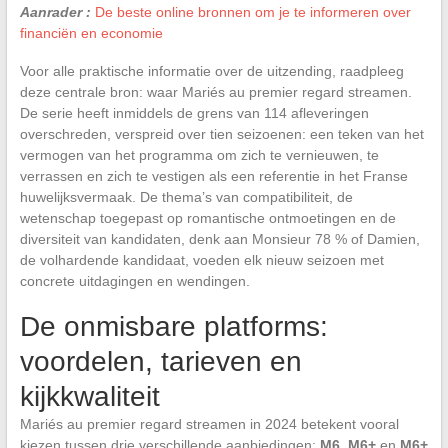
Aanrader :
De beste online bronnen om je te informeren over
financiën en economie
Voor alle praktische informatie over de uitzending, raadpleeg
deze centrale bron: waar Mariés au premier regard streamen.
De serie heeft inmiddels de grens van 114 afleveringen
overschreden, verspreid over tien seizoenen: een teken van het
vermogen van het programma om zich te vernieuwen, te
verrassen en zich te vestigen als een referentie in het Franse
huwelijksvermaak. De thema’s van compatibiliteit, de
wetenschap toegepast op romantische ontmoetingen en de
diversiteit van kandidaten, denk aan Monsieur 78 % of Damien,
de volhardende kandidaat, voeden elk nieuw seizoen met
concrete uitdagingen en wendingen.
De onmisbare platforms:
voordelen, tarieven en
kijkkwaliteit
Mariés au premier regard streamen in 2024 betekent vooral
kiezen tussen drie verschillende aanbiedingen:
M6
,
M6+
en
M6+