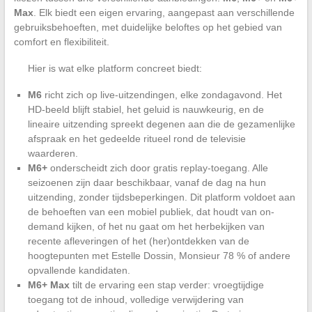
Max
. Elk biedt een eigen ervaring, aangepast aan verschillende
gebruiksbehoeften, met duidelijke beloftes op het gebied van
comfort en flexibiliteit.
Hier is wat elke platform concreet biedt:
M6
richt zich op live-uitzendingen, elke zondagavond. Het
HD-beeld blijft stabiel, het geluid is nauwkeurig, en de
lineaire uitzending spreekt degenen aan die de gezamenlijke
afspraak en het gedeelde ritueel rond de televisie
waarderen.
M6+
onderscheidt zich door gratis replay-toegang. Alle
seizoenen zijn daar beschikbaar, vanaf de dag na hun
uitzending, zonder tijdsbeperkingen. Dit platform voldoet aan
de behoeften van een mobiel publiek, dat houdt van on-
demand kijken, of het nu gaat om het herbekijken van
recente afleveringen of het (her)ontdekken van de
hoogtepunten met Estelle Dossin, Monsieur 78 % of andere
opvallende kandidaten.
M6+ Max
tilt de ervaring een stap verder: vroegtijdige
toegang tot de inhoud, volledige verwijdering van