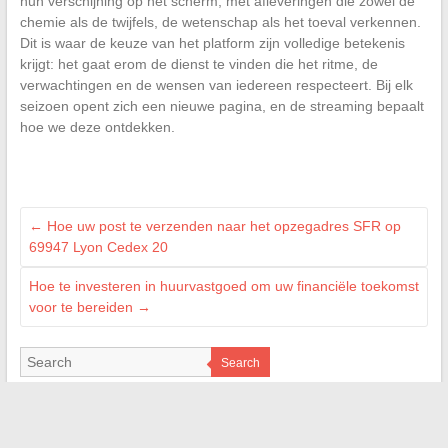
hun verschijning op het scherm, met afleveringen die zowel de
chemie als de twijfels, de wetenschap als het toeval verkennen.
Dit is waar de keuze van het platform zijn volledige betekenis
krijgt: het gaat erom de dienst te vinden die het ritme, de
verwachtingen en de wensen van iedereen respecteert. Bij elk
seizoen opent zich een nieuwe pagina, en de streaming bepaalt
hoe we deze ontdekken.
←
Hoe uw post te verzenden naar het opzegadres SFR op
69947 Lyon Cedex 20
Hoe te investeren in huurvastgoed om uw financiële toekomst
voor te bereiden
→
Search
NOS RÉFÉRENCES