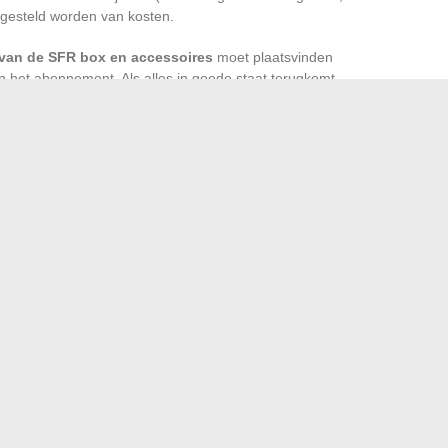
ijgesteld worden van kosten.
van de SFR box en accessoires
moet plaatsvinden
n het abonnement. Als alles in goede staat terugkomt,
ratuur ontbreekt of beschadigd terugkomt, worden er
ave
opgelegd. Tot slot, de opzegging doet eventuele
ntract zijn verbonden, verdwijnen.
f: het is het starten van een nauwkeurige procedure,
t de herwonnen vrijheid… of enkele vervelende verrassingen
zwangerschap te begeleiden en een gelukkige aanstaande
forms om Mariés au premier regard in 2024 te streamen
→