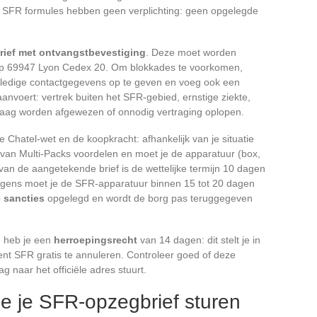
 SFR formules hebben geen verplichting: geen opgelegde
rief met ontvangstbevestiging
. Deze moet worden
op 69947 Lyon Cedex 20. Om blokkades te voorkomen,
olledige contactgegevens op te geven en voeg ook een
aanvoert: vertrek buiten het SFR-gebied, ernstige ziekte,
raag worden afgewezen of onnodig vertraging oplopen.
 Chatel-wet en de koopkracht: afhankelijk van je situatie
 van Multi-Packs voordelen en moet je de apparatuur (box,
van de aangetekende brief is de wettelijke termijn 10 dagen
gens moet je de SFR-apparatuur binnen 15 tot 20 dagen
e sancties
opgelegd en wordt de borg pas teruggegeven
, heb je een
herroepingsrecht
van 14 dagen: dit stelt je in
ent SFR gratis te annuleren. Controleer goed of deze
ag naar het officiële adres stuurt.
e je SFR-opzegbrief sturen