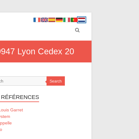
9947 Lyon Cedex 20
Search
 RÉFÉRENCES
ouis Garret
ystem
ppelle
o