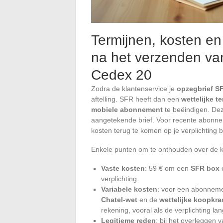
Termijnen, kosten en
na het verzenden van
Cedex 20
Zodra de klantenservice je
opzegbrief S
aftelling. SFR heeft dan een
wettelijke te
mobiele abonnement
te beëindigen. Dez
aangetekende brief. Voor recente abonnem
kosten terug te komen op je verplichting
Enkele punten om te onthouden over de k
Vaste kosten
: 59 € om een
SFR box
o
verplichting.
Variabele kosten
: voor een abonneme
Chatel-wet
en de
wettelijke koopkra
rekening, vooral als de verplichting la
Legitieme reden
: bij het overleggen 