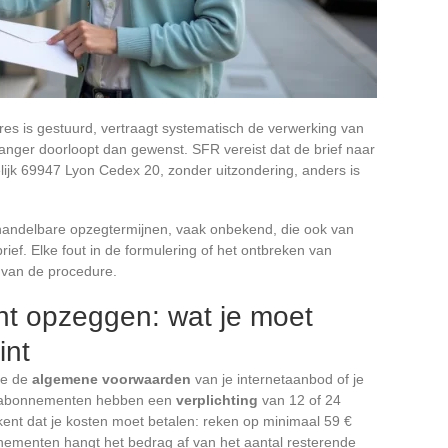
res is gestuurd, vertraagt systematisch de verwerking van
nger doorloopt dan gewenst. SFR vereist dat de brief naar
lijk 69947 Lyon Cedex 20, zonder uitzondering, anders is
handelbare opzegtermijnen, vaak onbekend, die ook van
ief. Elke fout in de formulering of het ontbreken van
g van de procedure.
 opzeggen: wat je moet
int
je de
algemene voorwaarden
van je internetaanbod of je
l abonnementen hebben een
verplichting
van 12 of 24
nt dat je kosten moet betalen: reken op minimaal 59 €
ementen hangt het bedrag af van het aantal resterende