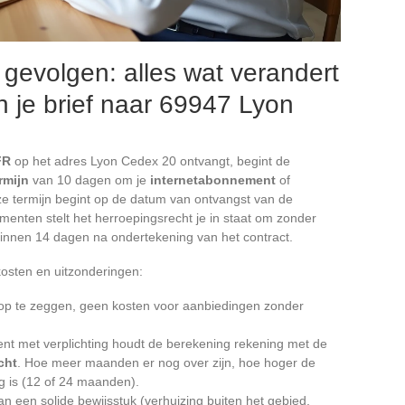
 gevolgen: alles wat verandert
 je brief naar 69947 Lyon
FR
op het adres Lyon Cedex 20 ontvangt, begint de
rmijn
van 10 dagen om je
internetabonnement
of
e termijn begint op de datum van ontvangst van de
enten stelt het herroepingsrecht je in staat om zonder
 binnen 14 dagen na ondertekening van het contract.
osten en uitzonderingen:
p te zeggen, geen kosten voor aanbiedingen zonder
nt met verplichting houdt de berekening rekening met de
cht
. Hoe meer maanden er nog over zijn, hoe hoger de
ng is (12 of 24 maanden).
van een solide bewijsstuk (verhuizing buiten het gebied,