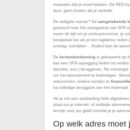
maanden dat je moet betalen. De RED by
duur, geen kosten als je vertrekt.
De veiligste manier? De
aangetekende b
gestuurd naar het opzegadres van SFR 
neem de tijd om je contractnummer, je v
bewijsstuk toe als je een legitieme reden 
ontslag, overlijden… Anders kan de aanv
De
kostenberekening
is gebaseerd op de
kan een SFR-opzegging leiden tot verlies
decoder, enz.) teruggeven. Na ontvangst 
om het abonnement te beëindigen. Vervol
retourneren, anders worden er
financiël
na volledige teruggave van het materiaal.
Als je net een aanbieding hebt afgesloten
staat om je internet- of mobiele abonnem
termijn voor jou geldt voordat je je aanvra
Op welk adres moet j