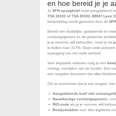
en hoe bereid je je 
Je
SFR-opzegbrief
moet aangetekend met
TSA 10101 of TSA 30103, 69947 Lyon 
behandeling wordt genomen door de
SFR
Bereid een duidelijke, gedateerde en ond
contactgegevens en de gewenste einddatu
je je nummer wilt behouden, moet je de
p
te bellen naar 3179). Deze code activee
opzegging van het oude aanbod.
Voor bepaalde redenen voeg je een
bewi
ontslag, overlijden van de houder. Een com
een vergeten document dat alles blokkeert
Om te voorkomen dat je iets vergeet, hier
Aangetekende brief met ontvangstb
Nauwkeurige contactgegevens
: con
RIO-code
als je je nummer wilt behou
Bewijsstukken
voor elke legitieme re