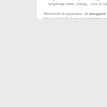
langdurige ziekte, ontslag…) kun je vr
Wat betreft de apparatuur, de
teruggave 
binnen 15 tot 20 dagen na beëindiging va
wordt de borg teruggegeven. Als de appa
zonder uitstel
sancties voor niet-terugg
voordelen
Multi-Packs SFR
die aan je co
Opzeggen bij SFR is niet zomaar een brie
waarbij elke stap telt. Uiteindelijk is he
voor wie de details negeert.
←
Essentiële tips om elke fase van de 
moeder te worden
De beste plat