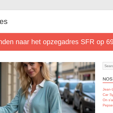
les
enden naar het opzegadres SFR op 6
NOS
Jean-L
Car S
On s'a
Pepse