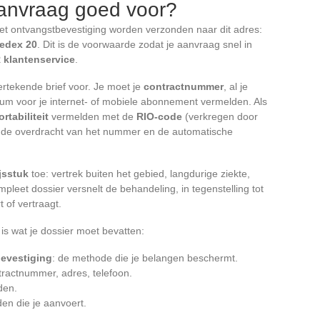
aanvraag goed voor?
 ontvangstbevestiging worden verzonden naar dit adres:
Cedex 20
. Dit is de voorwaarde zodat je aanvraag snel in
 klantenservice
.
ertekende brief voor. Je moet je
contractnummer
, al je
m voor je internet- of mobiele abonnement vermelden. Als
ortabiliteit
vermelden met de
RIO-code
(verkregen door
rt de overdracht van het nummer en de automatische
jsstuk
toe: vertrek buiten het gebied, langdurige ziekte,
pleet dossier versnelt de behandeling, in tegenstelling tot
 of vertraagt.
 is wat je dossier moet bevatten:
evestiging
: de methode die je belangen beschermt.
tractnummer, adres, telefoon.
den.
den die je aanvoert.