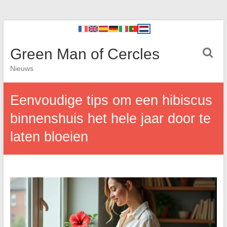
Green Man of Cercles
Nieuws
Eenvoudige tips om een hibiscus
binnenshuis het hele jaar door te
laten bloeien