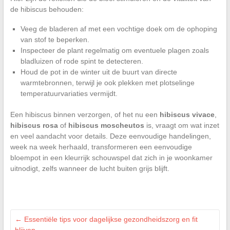
de hibiscus behouden:
Veeg de bladeren af met een vochtige doek om de ophoping
van stof te beperken.
Inspecteer de plant regelmatig om eventuele plagen zoals
bladluizen of rode spint te detecteren.
Houd de pot in de winter uit de buurt van directe
warmtebronnen, terwijl je ook plekken met plotselinge
temperatuurvariaties vermijdt.
Een hibiscus binnen verzorgen, of het nu een
hibiscus vivace
,
hibiscus rosa
of
hibiscus moscheutos
is, vraagt om wat inzet
en veel aandacht voor details. Deze eenvoudige handelingen,
week na week herhaald, transformeren een eenvoudige
bloempot in een kleurrijk schouwspel dat zich in je woonkamer
uitnodigt, zelfs wanneer de lucht buiten grijs blijft.
←
Essentiële tips voor dagelijkse gezondheidszorg en fit