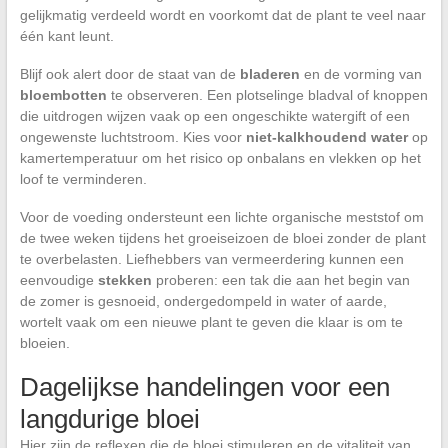
gelijkmatig verdeeld wordt en voorkomt dat de plant te veel naar
één kant leunt.
Blijf ook alert door de staat van de
bladeren
en de vorming van
bloembotten
te observeren. Een plotselinge bladval of knoppen
die uitdrogen wijzen vaak op een ongeschikte watergift of een
ongewenste luchtstroom. Kies voor
niet-kalkhoudend water
op
kamertemperatuur om het risico op onbalans en vlekken op het
loof te verminderen.
Voor de voeding ondersteunt een lichte organische meststof om
de twee weken tijdens het groeiseizoen de bloei zonder de plant
te overbelasten. Liefhebbers van vermeerdering kunnen een
eenvoudige
stekken
proberen: een tak die aan het begin van
de zomer is gesnoeid, ondergedompeld in water of aarde,
wortelt vaak om een nieuwe plant te geven die klaar is om te
bloeien.
Dagelijkse handelingen voor een
langdurige bloei
Hier zijn de reflexen die de bloei stimuleren en de vitaliteit van