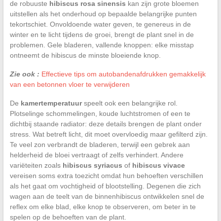
de robuuste
hibiscus rosa sinensis
kan zijn grote bloemen
uitstellen als het onderhoud op bepaalde belangrijke punten
tekortschiet. Onvoldoende water geven, te genereus in de
winter en te licht tijdens de groei, brengt de plant snel in de
problemen. Gele bladeren, vallende knoppen: elke misstap
ontneemt de hibiscus de minste bloeiende knop.
Zie ook :
Effectieve tips om autobandenafdrukken gemakkelijk
van een betonnen vloer te verwijderen
De
kamertemperatuur
speelt ook een belangrijke rol.
Plotselinge schommelingen, koude luchtstromen of een te
dichtbij staande radiator: deze details brengen de plant onder
stress. Wat betreft licht, dit moet overvloedig maar gefilterd zijn.
Te veel zon verbrandt de bladeren, terwijl een gebrek aan
helderheid de bloei vertraagt of zelfs verhindert. Andere
variëteiten zoals
hibiscus syriacus
of
hibiscus vivace
vereisen soms extra toezicht omdat hun behoeften verschillen
als het gaat om vochtigheid of blootstelling. Degenen die zich
wagen aan de teelt van de binnenhibiscus ontwikkelen snel de
reflex om elke blad, elke knop te observeren, om beter in te
spelen op de behoeften van de plant.