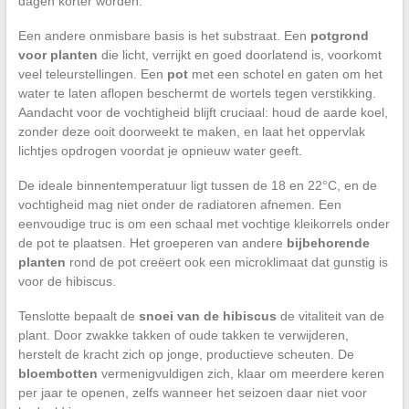
dagen korter worden.
Een andere onmisbare basis is het substraat. Een
potgrond
voor planten
die licht, verrijkt en goed doorlatend is, voorkomt
veel teleurstellingen. Een
pot
met een schotel en gaten om het
water te laten aflopen beschermt de wortels tegen verstikking.
Aandacht voor de vochtigheid blijft cruciaal: houd de aarde koel,
zonder deze ooit doorweekt te maken, en laat het oppervlak
lichtjes opdrogen voordat je opnieuw water geeft.
De ideale binnentemperatuur ligt tussen de 18 en 22°C, en de
vochtigheid mag niet onder de radiatoren afnemen. Een
eenvoudige truc is om een schaal met vochtige kleikorrels onder
de pot te plaatsen. Het groeperen van andere
bijbehorende
planten
rond de pot creëert ook een microklimaat dat gunstig is
voor de hibiscus.
Tenslotte bepaalt de
snoei van de hibiscus
de vitaliteit van de
plant. Door zwakke takken of oude takken te verwijderen,
herstelt de kracht zich op jonge, productieve scheuten. De
bloembotten
vermenigvuldigen zich, klaar om meerdere keren
per jaar te openen, zelfs wanneer het seizoen daar niet voor