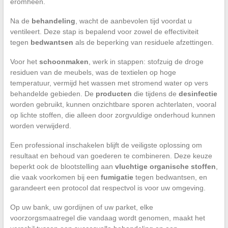
eromheen.
Na de
behandeling
, wacht de aanbevolen tijd voordat u
ventileert. Deze stap is bepalend voor zowel de effectiviteit
tegen
bedwantsen
als de beperking van residuele afzettingen.
Voor het
schoonmaken
, werk in stappen: stofzuig de droge
residuen van de meubels, was de textielen op hoge
temperatuur, vermijd het wassen met stromend water op vers
behandelde gebieden. De
producten
die tijdens de
desinfectie
worden gebruikt, kunnen onzichtbare sporen achterlaten, vooral
op lichte stoffen, die alleen door zorgvuldige onderhoud kunnen
worden verwijderd.
Een professional inschakelen blijft de veiligste oplossing om
resultaat en behoud van goederen te combineren. Deze keuze
beperkt ook de blootstelling aan
vluchtige organische stoffen
,
die vaak voorkomen bij een
fumigatie
tegen bedwantsen, en
garandeert een protocol dat respectvol is voor uw omgeving.
Op uw bank, uw gordijnen of uw parket, elke
voorzorgsmaatregel die vandaag wordt genomen, maakt het