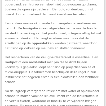
opgeruimd: een trui op een stoel, niet opgevouwen gordijnen,
boeken die open zijn gebleven. De rook, vol deeltjes, dringt
overal door en markeert de meest kwetsbare textielen.
Een andere veelvoorkomende fout: vergeten te ventileren na
gebruik. De
fumigatie
in een afgesloten ruimte vast te houden
versterkt de werking van het product niet, in tegenstelling tot wat
sommigen denken. Het zorgt er alleen maar voor dat de
afzettingen op de
oppervlakken
worden gefixeerd, waardoor
het risico op vlekken op meubels en stoffen toeneemt.
Het respecteren van de
veiligheidsafstand
is essentieel. Een
rookpot
of een
rookfakkel met pin
die te dicht bij een
voorwerp is geplaatst, loopt het risico op projecties van as of
micro-druppels. De fabrikanten beschrijven deze regel in hun
instructies: het negeren ervan is zich blootstellen aan zichtbare
schade.
Na de ingreep verergert de reflex om met water of oplosmiddel
schoon te maken vaak de situatie. Vocht kan de kleurstoffen in
de vezels fixeren, waardoor er moeilijk te verwijderen kringen
ontstaan. Elk materiaal vereist zijn eigen schoonmaakmethode: