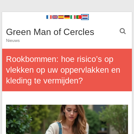
Green Man of Cercles
Nieuws
Rookbommen: hoe risico’s op
vlekken op uw oppervlakken en
kleding te vermijden?