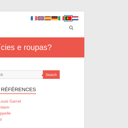
cies e roupas?
Search
 RÉFÉRENCES
ouis Garret
ystem
ppelle
o