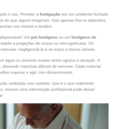
após o uso. Prender a
fumigação
em um ambiente fechado
rio do que alguns imaginam. Isso apenas fixa os depósitos
anchas nos móveis e tecidos.
ndispensável. Um
pot fumígeno
ou um
fumígeno de
expõe a projeções de cinzas ou microgotículas. Os
manuais: negligenciá-la é se expor a danos visíveis.
com água ou solvente muitas vezes agrava a situação. A
s, deixando manchas difíceis de remover. Cada material
elhor esperar e agir com discernimento.
ão realizada com cuidado: isso é o que realmente
s, mesmo uma intervenção profissional pode deixar
ar.