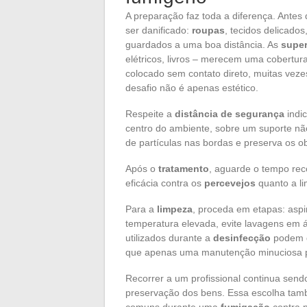
A preparação faz toda a diferença. Antes 
ser danificado:
roupas
, tecidos delicado
guardados a uma boa distância. As
super
elétricos, livros – merecem uma cobertura
colocado sem contato direto, muitas vezes
desafio não é apenas estético.
Respeite a
distância de segurança
indi
centro do ambiente, sobre um suporte não
de partículas nas bordas e preserva os ob
Após o
tratamento
, aguarde o tempo rec
eficácia contra os
percevejos
quanto a li
Para a
limpeza
, proceda em etapas: aspi
temperatura elevada, evite lavagens em 
utilizados durante a
desinfecção
podem de
que apenas uma manutenção minuciosa p
Recorrer a um profissional continua send
preservação dos bens. Essa escolha tam
comuns durante uma
fumigação
contra p