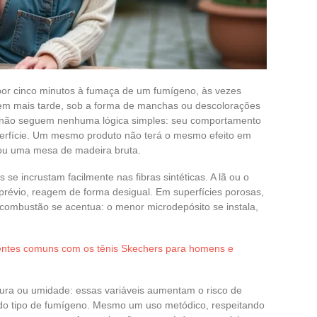
por cinco minutos à fumaça de um fumígeno, às vezes
cem mais tarde, sob a forma de manchas ou descolorações
z, não seguem nenhuma lógica simples: seu comportamento
superfície. Um mesmo produto não terá o mesmo efeito em
a ou uma mesa de madeira bruta.
se incrustam facilmente nas fibras sintéticas. A lã ou o
révio, reagem de forma desigual. Em superfícies porosas,
 combustão se acentua: o menor microdepósito se instala,
entes comuns com os tênis Skechers para homens e
tura ou umidade: essas variáveis aumentam o risco de
o tipo de fumígeno. Mesmo um uso metódico, respeitando