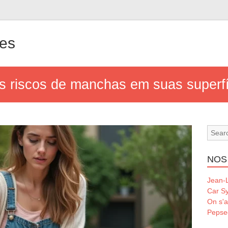
les
s riscos de manchas em suas superfí
NOS
Jean-L
Car S
On s'a
Pepse