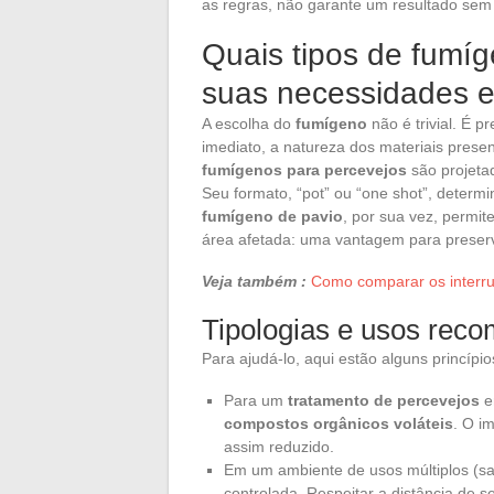
as regras, não garante um resultado sem
Quais tipos de fumí
suas necessidades e 
A escolha do
fumígeno
não é trivial. É p
imediato, a natureza dos materiais presen
fumígenos para percevejos
são projetad
Seu formato, “pot” ou “one shot”, determ
fumígeno de pavio
, por sua vez, permi
área afetada: uma vantagem para preserva
Veja também :
Como comparar os interru
Tipologias e usos rec
Para ajudá-lo, aqui estão alguns princípi
Para um
tratamento de percevejos
e
compostos orgânicos voláteis
. O i
assim reduzido.
Em um ambiente de usos múltiplos (sal
controlada. Respeitar a distância de 