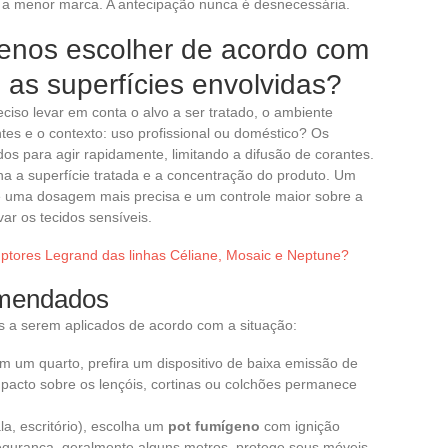
 a menor marca. A antecipação nunca é desnecessária.
genos escolher de acordo com
as superfícies envolvidas?
reciso levar em conta o alvo a ser tratado, o ambiente
tes e o contexto: uso profissional ou doméstico? Os
os para agir rapidamente, limitando a difusão de corantes.
ina a superfície tratada e a concentração do produto. Um
te uma dosagem mais precisa e um controle maior sobre a
r os tecidos sensíveis.
ptores Legrand das linhas Céliane, Mosaic e Neptune?
omendados
os a serem aplicados de acordo com a situação:
m um quarto, prefira um dispositivo de baixa emissão de
mpacto sobre os lençóis, cortinas ou colchões permanece
a, escritório), escolha um
pot fumígeno
com ignição
segurança, geralmente alguns metros, protege seus móveis