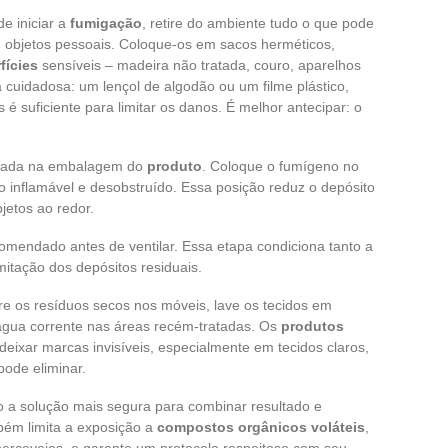
de iniciar a
fumigação
, retire do ambiente tudo o que pode
s, objetos pessoais. Coloque-os em sacos herméticos,
fícies
sensíveis – madeira não tratada, couro, aparelhos
 cuidadosa: um lençol de algodão ou um filme plástico,
 é suficiente para limitar os danos. É melhor antecipar: o
cada na embalagem do
produto
. Coloque o fumígeno no
 inflamável e desobstruído. Essa posição reduz o depósito
jetos ao redor.
omendado antes de ventilar. Essa etapa condiciona tanto a
mitação dos depósitos residuais.
re os resíduos secos nos móveis, lave os tecidos em
água corrente nas áreas recém-tratadas. Os
produtos
ixar marcas invisíveis, especialmente em tecidos claros,
ode eliminar.
o a solução mais segura para combinar resultado e
bém limita a exposição a
compostos orgânicos voláteis
,
ercevejos, e garante um protocolo respeitoso com seu