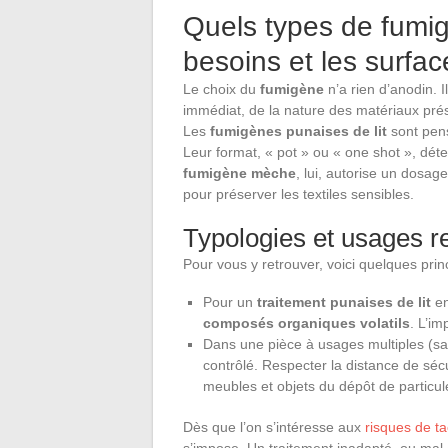
Quels types de fumig
besoins et les surfa
Le choix du
fumigène
n’a rien d’anodin. I
immédiat, de la nature des matériaux pré
Les
fumigènes punaises de lit
sont pensé
Leur format, « pot » ou « one shot », déte
fumigène mèche
, lui, autorise un dosag
pour préserver les textiles sensibles.
Typologies et usages
Pour vous y retrouver, voici quelques princ
Pour un
traitement punaises de lit
en
composés organiques volatils
. L’im
Dans une pièce à usages multiples (sa
contrôlé. Respecter la distance de séc
meubles et objets du dépôt de particul
Dès que l’on s’intéresse aux
risques de t
s’impose. Un traitement inadapté, ou mal 