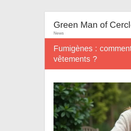
Green Man of Cerc
News
Fumigènes : comment é
vêtements ?