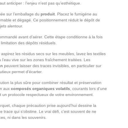
aut anticiper : l’enjeu n’est pas qu’esthétique.
uée sur l’emballage du
produit
. Placez le fumigène au
ammable et dégagé. Ce positionnement réduit le dépôt de
jets alentour.
commandé avant d’aérer. Cette étape conditionne à la fois
 limitation des dépôts résiduels.
 aspirez les résidus secs sur les meubles, lavez les textiles
 l’eau vive sur les zones fraîchement traitées. Les
on
peuvent laisser des traces invisibles, en particulier sur
nutieux permet d’écarter.
lution la plus sûre pour combiner résultat et préservation
ion aux
composés organiques volatils
, courants lors d’une
tit un protocole respectueux de votre environnement.
rquet, chaque précaution prise aujourd’hui dessine la
e trace qui s’obstine. Le vrai défi, c’est souvent de ne
ces, ni dans les souvenirs.