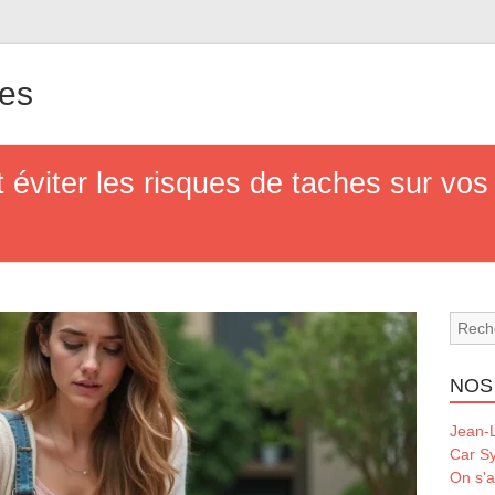
les
viter les risques de taches sur vos 
NOS
Jean-L
Car S
On s'a