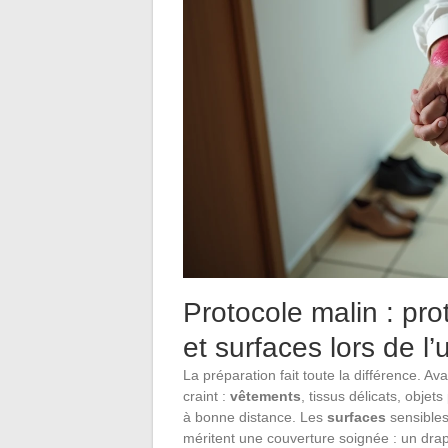
Protocole malin : pr
et surfaces lors de l’
La préparation fait toute la différence. Av
craint :
vêtements
, tissus délicats, obje
à bonne distance. Les
surfaces
sensibles 
méritent une couverture soignée : un drap