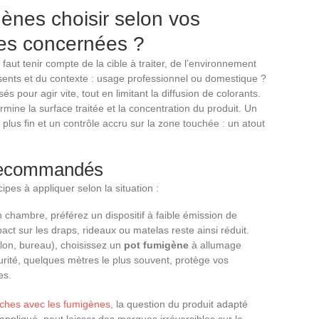
ènes choisir selon vos
ces concernées ?
l faut tenir compte de la cible à traiter, de l’environnement
sents et du contexte : usage professionnel ou domestique ?
s pour agir vite, tout en limitant la diffusion de colorants.
rmine la surface traitée et la concentration du produit. Un
e plus fin et un contrôle accru sur la zone touchée : un atout
 recommandés
ipes à appliquer selon la situation :
 chambre, préférez un dispositif à faible émission de
pact sur les draps, rideaux ou matelas reste ainsi réduit.
lon, bureau), choisissez un
pot fumigène
à allumage
urité, quelques mètres le plus souvent, protège vos
es.
aches avec les fumigènes
, la question du produit adapté
appliqué, peut laisser des marques irréversibles sur le