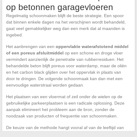
op betonnen garagevloeren
Regelmatig schoonmaken blijft de beste strategie. Een spoor
dat binnen enkele dagen na het verschijnen wordt behandeld,
gaat veel gemakkelijker weg dan een merk dat al maanden is
ingebed.
Het aanbrengen van een
oppervlakte waterafstotend middel
of een poreus afsluitmiddel
op een schone en droge vloer
vermindert aanzienlijk de penetratie van rubberresiduen. Het
behandelde beton blijft poreus voor waterdamp, maar de oliën
en het carbon black glijden over het oppervlak in plaats van
door te dringen. De volgende schoonmaak kan dan met een
eenvoudige waterstraal worden gedaan.
Het plaatsen van een vloermat of zeil onder de wielen op de
gebruikelijke parkeerplaatsen is een radicale oplossing. Deze
aanpak elimineert het probleem aan de bron, zonder de
noodzaak van producten of frequentie van schoonmaken.
De keuze van de methode hangt vooral af van de leeftijd van
het beton en de ouderdom van het spoor. Een alkalische