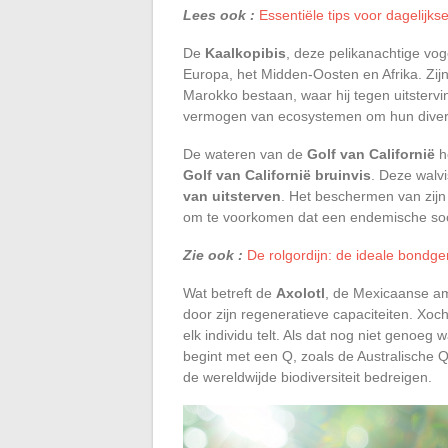
Lees ook :
Essentiële tips voor dagelijks
De
Kaalkopibis
, deze pelikanachtige vog
Europa, het Midden-Oosten en Afrika. Zijn 
Marokko bestaan, waar hij tegen uitstervi
vermogen van ecosystemen om hun diversit
De wateren van de
Golf van Californië
h
Golf van Californië bruinvis
. Deze walvi
van uitsterven
. Het beschermen van zijn 
om te voorkomen dat een endemische soort
Zie ook :
De rolgordijn: de ideale bondge
Wat betreft de
Axolotl
, de Mexicaanse am
door zijn regeneratieve capaciteiten. Xoch
elk individu telt. Als dat nog niet genoeg
begint met een Q, zoals de Australische Qu
de wereldwijde biodiversiteit bedreigen.