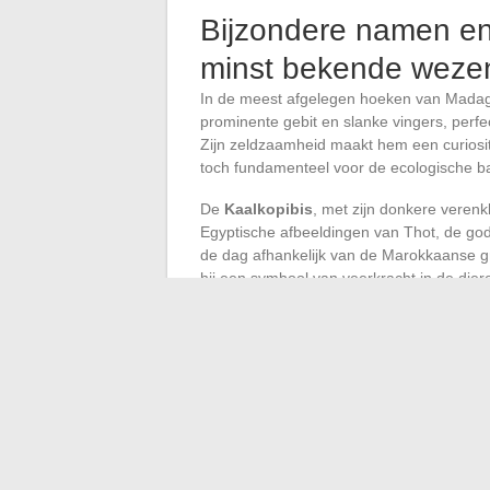
Bijzondere namen e
minst bekende weze
In de meest afgelegen hoeken van Mada
prominente gebit en slanke vingers, perf
Zijn zeldzaamheid maakt hem een curiosite
toch fundamenteel voor de ecologische ba
De
Kaalkopibis
, met zijn donkere verenkl
Egyptische afbeeldingen van Thot, de god 
de dag afhankelijk van de Marokkaanse gro
hij een symbool van veerkracht in de dier
Navigerend in de wateren van de
Golf va
wel Vaquita genoemd, zijn rol in het conc
uitsterven, hangt af van het vermogen va
mariene ecosysteem tegen te gaan.
De
Axolotl
, dit aquatische wezen uit de v
vermogen om zijn ledematen te regenereren
van kanalen en drijvende tuinen, is tege