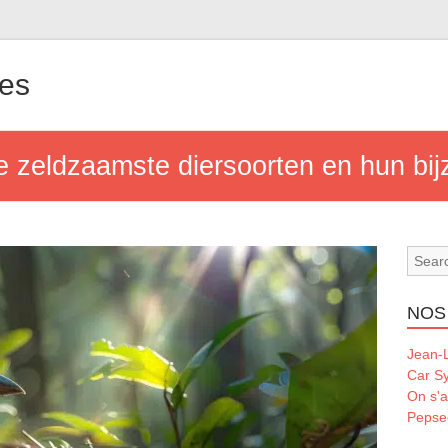
les
de zeldzaamste diersoorten en hun b
NOS
Jean-L
Car S
On s'a
Pepse