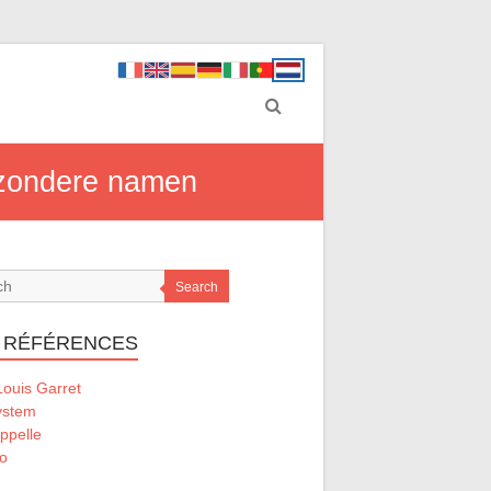
ijzondere namen
Search
 RÉFÉRENCES
ouis Garret
ystem
ppelle
o