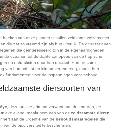
te hoeken van onze planeet schuilen zeldzame wezens met
 die net zo vreemd zijn als hun uiterlijk. De diversiteit van
degenen die geïnteresseerd zijn in de eigenaardigheden
van de oceanen tot de dichte canopées van de tropische
gen en naturalisten door hun uniciteit. Hun precaire
ing van hun habitat en klimaatverandering, maakt hun
 ook fundamenteel voor de inspanningen voor behoud.
eldzaamste diersoorten van
-Aye
, deze unieke primaat verwant aan de lemuren, de
it unieke eiland, maakt hem een van de
zeldzaamste dieren
herinnert aan de urgentie van de
behoudsmaatregelen
die
van de biodiversiteit te beschermen.