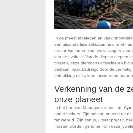
In de meest afgelegen en vaak onontdek
een uitzonderlijke zeldzaamheid, met namen
de aardse fauna biedt verrassingen voor 
van de evolutie. Van de diepste diepten 
bossen, deze diersoorten fascineren biolo
bestaan, vaak bedreigd door de vernietig
ontdekking niet alleen fascinerend maar
Verkenning van de z
onze planeet
In het hart van Madagaskar boeit de
Aye
onderzoekers. Zijn habitat, beperkt tot d
ter wereld
. Zijn status, uiterst precair, 
moeten worden genomen om deze juwelen 