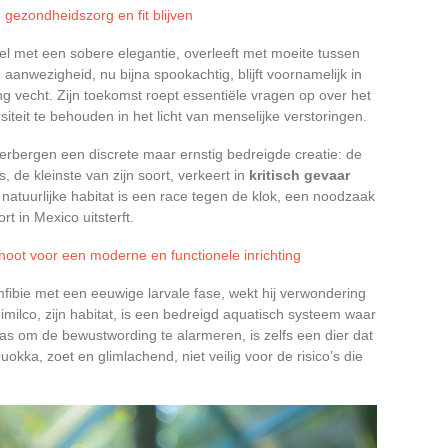
e gezondheidszorg en fit blijven
el met een sobere elegantie, overleeft met moeite tussen
aanwezigheid, nu bijna spookachtig, blijft voornamelijk in
ng vecht. Zijn toekomst roept essentiële vragen op over het
eit te behouden in het licht van menselijke verstoringen.
erbergen een discrete maar ernstig bedreigde creatie: de
s, de kleinste van zijn soort, verkeert in
kritisch gevaar
natuurlijke habitat is een race tegen de klok, een noodzaak
 in Mexico uitsterft.
noot voor een moderne en functionele inrichting
fibie met een eeuwige larvale fase, wekt hij verwondering
imilco, zijn habitat, is een bedreigd aquatisch systeem waar
 was om de bewustwording te alarmeren, is zelfs een dier dat
okka, zoet en glimlachend, niet veilig voor de risico’s die