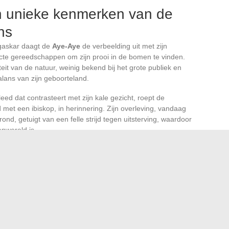
n unieke kenmerken van de
ns
gaskar daagt de
Aye-Aye
de verbeelding uit met zijn
ecte gereedschappen om zijn prooi in de bomen te vinden.
it van de natuur, weinig bekend bij het grote publiek en
lans van zijn geboorteland.
eed dat contrasteert met zijn kale gezicht, roept de
met een ibiskop, in herinnering. Zijn overleving, vandaag
nd, getuigt van een felle strijd tegen uitsterving, waardoor
enwereld is.
n Californië
, speelt de
Golf van Californië bruinvis
, ook
ert van bedreigde soorten. Zijn bestaan, op de rand van
n milieubeschermers om de bedreigingen voor zijn fragiele
allei van Mexico, verbaast door zijn eeuwige jeugd en zijn
. Zijn habitat in Xochimilco, ooit een uitgestrekt netwerk
nwoordig een epicentrum van behoud, waar elke inspanning