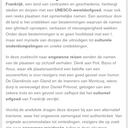
Frankrijk
, een land van contrasten en geschiedenis, herbergt
steden en dorpen met een
UNESCO-werelderfgoed
, maar ook
een reeks plaatsen met opmerkelijke namen. Een avontuur door
dit land is het ontdekken van bestemmingen waarvan de namen
een glimlach oproepen, verbazen of nieuwsgierigheid wekken.
Onder deze bestemmingen is er geen hoofdstad met een I,
maar een myriade van dorpjes die uitnodigen tot
culturele
onderdompelingen
en unieke ontdekkingen.
In deze zoektocht naar
ongewone reizen
worden de namen
van de plaatsen op zichzelf verhalen. Denk aan Poil, Bizou of
Anus, waar elk plaatsnaambord een belofte van een
souvenirfoto is voor reizigers met een goed gevoel voor humor.
De Glandinois van Gland en de inwoners van Montcuq, wiens
dorp is vereeuwigd door Daniel Prévost, getuigen van een
zekere trots en een gevoel voor zelfspot dat het
cultureel
erfgoed
van Frankrijk verrijkt.
Voorbij de anekdote dragen deze dorpen bij aan een alternatief
toerisme, waar het ongewone samengaat met authenticiteit. Van
originele accommodaties tot omleidingen, reizigers die op zoek
zijn naar
ongewone reisideeën
zullen in deze plaatsen