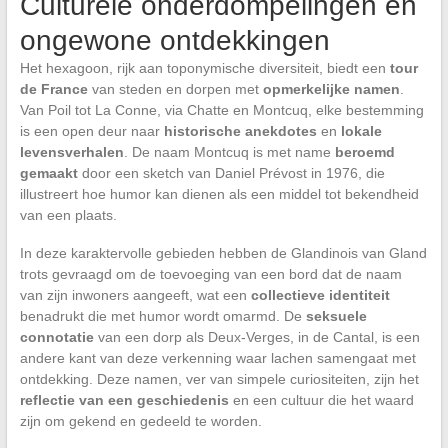
Culturele onderdompelingen en
ongewone ontdekkingen
Het hexagoon, rijk aan toponymische diversiteit, biedt een
tour
de France
van steden en dorpen met
opmerkelijke namen
.
Van Poil tot La Conne, via Chatte en Montcuq, elke bestemming
is een open deur naar
historische anekdotes
en
lokale
levensverhalen
. De naam Montcuq is met name
beroemd
gemaakt
door een sketch van Daniel Prévost in 1976, die
illustreert hoe humor kan dienen als een middel tot bekendheid
van een plaats.
In deze karaktervolle gebieden hebben de Glandinois van Gland
trots gevraagd om de toevoeging van een bord dat de naam
van zijn inwoners aangeeft, wat een
collectieve identiteit
benadrukt die met humor wordt omarmd. De
seksuele
connotatie
van een dorp als Deux-Verges, in de Cantal, is een
andere kant van deze verkenning waar lachen samengaat met
ontdekking. Deze namen, ver van simpele curiositeiten, zijn het
reflectie van een geschiedenis
en een cultuur die het waard
zijn om gekend en gedeeld te worden.