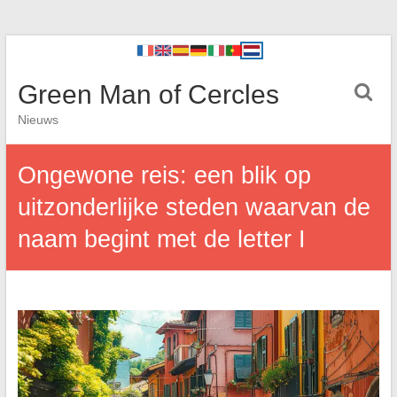
Green Man of Cercles
Nieuws
Ongewone reis: een blik op
uitzonderlijke steden waarvan de
naam begint met de letter I