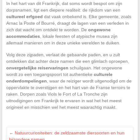
In het hart van dit Frankrijk, dat soms wordt bespot om zijn
dorpsnamen, ligt een diepere realiteit: de rijkdom van een
cultureel erfgoed
dat vaak onbekend is. Elke gemeente, zoals
Arnac la Poste of Bourré, draagt de lagen van een verleden in
zich dat wacht om ontdekt te worden. De
ongewone
accommodaties
, lokale feesten of atypische musea zijn
allemaal manieren om in deze unieke werelden te duiken.
Volg deze zijpaden, verlaat de gebaande paden, en u zult
ontdekken dat achter deze namen die een glimlach oproepen,
onvergetelijke reiservaringen
schuilgaan. Het ongewone
wordt zo een toegangspoort tot authentieke
culturele
onderdompelingen
, waar de reiziger wordt uitgenodigd om de
oppervlakte te overstijgen en het hart van de Franse terroirs te
raken. Dorpen zoals Viols le Fort of La Tronche zijn
uitnodigingen om Frankrijk te ervaren in wat het het meest
origineel en misschien wel het meest waarachtig maakt.
←
Natuurcuriositeiten: de zeldzaamste diersoorten en hun
bijzondere namen