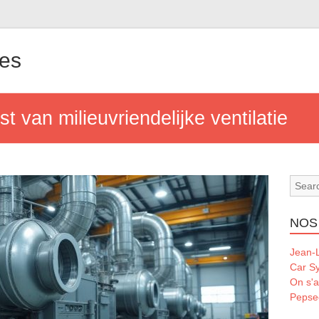
les
t van milieuvriendelijke ventilatie
NOS
Jean-L
Car S
On s'a
Pepse