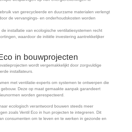
gebruik van gerecycleerde en duurzame materialen verlengt
door de vervangings- en onderhoudskosten worden
n de installatie van ecologische ventilatiesystemen recht
ortingen, waardoor de initiële investering aantrekkelijker
 Eco in bouwprojecten
ovatieprojecten wordt vergemakkelijkt door zorgvuldige
rde installateurs.
amen met ventilatie-experts om systemen te ontwerpen die
het gebouw. Deze op maat gemaakte aanpak garandeert
milieunormen worden gerespecteerd.
 naar ecologisch verantwoord bouwen steeds meer
en zoals Ventil Eco in hun projecten te integreren. Dit
an consumenten om te leven en te werken in gezonde en