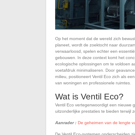
Op het moment dat de wereld zich bewust 
planeet, wordt de zoektocht naar duurzame
verwaarloosd, spelen echter een essentiële
gebouwen. In deze context komt het con
ecologische oplossingen om te voldoen aa
voetafdruk minimaliseren. Door geavance
milieu, positioneert Ventil Eco zich als e
van woningen en professionele ruimtes.
Wat is Ventil Eco?
Ventil Eco vertegenwoordigt een nieuwe g
uitzonderlijke prestaties te bieden terwijl
Aanrader :
De geheimen van de lengte v
De Ventil Eco-systemen onderscheiden zi