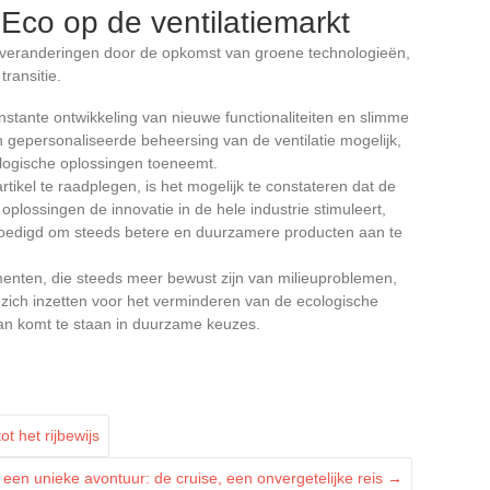
 Eco op de ventilatiemarkt
e veranderingen door de opkomst van groene technologieën,
transitie.
nstante ontwikkeling van nieuwe functionaliteiten en slimme
gepersonaliseerde beheersing van de ventilatie mogelijk,
ologische oplossingen toeneemt.
 artikel te raadplegen, is het mogelijk te constateren dat de
lossingen de innovatie in de hele industrie stimuleert,
edigd om steeds betere en duurzamere producten aan te
enten, die steeds meer bewust zijn van milieuproblemen,
zich inzetten voor het verminderen van de ecologische
an komt te staan in duurzame keuzes.
t het rijbewijs
een unieke avontuur: de cruise, een onvergetelijke reis
→