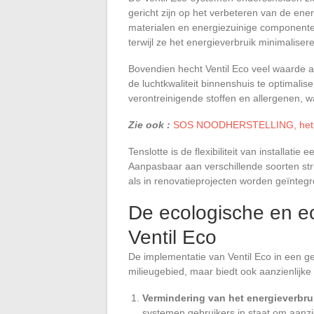
gericht zijn op het verbeteren van de ene
materialen en energiezuinige component
terwijl ze het energieverbruik minimaliser
Bovendien hecht Ventil Eco veel waarde
de luchtkwaliteit binnenshuis te optimal
verontreinigende stoffen en allergenen, 
Zie ook :
SOS NOODHERSTELLING, het ne
Tenslotte is de flexibiliteit van installati
Aanpasbaar aan verschillende soorten s
als in renovatieprojecten worden geïntegr
De ecologische en e
Ventil Eco
De implementatie van Ventil Eco in een g
milieugebied, maar biedt ook aanzienlijk
Vermindering van het energieverbru
systemen gebruikers in staat om aanzi