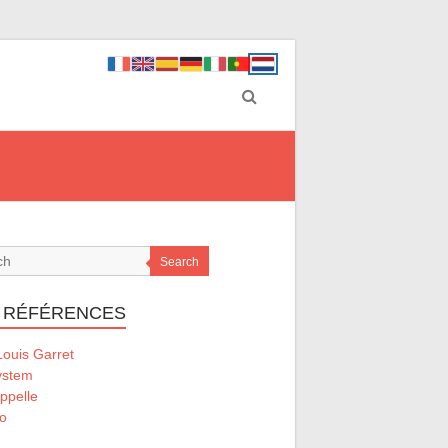
Search
 RÉFÉRENCES
ouis Garret
ystem
ppelle
o