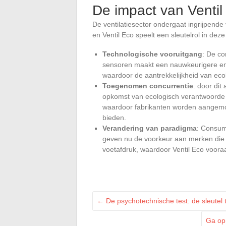
De impact van Ventil
De ventilatiesector ondergaat ingrijpend
en Ventil Eco speelt een sleutelrol in deze 
Technologische vooruitgang
: De co
sensoren maakt een nauwkeurigere en 
waardoor de aantrekkelijkheid van ec
Toegenomen concurrentie
: door dit
opkomst van ecologisch verantwoorde op
waardoor fabrikanten worden aangemo
bieden.
Verandering van paradigma
: Consum
geven nu de voorkeur aan merken die 
voetafdruk, waardoor Ventil Eco voora
←
De psychotechnische test: de sleutel to
Ga op 