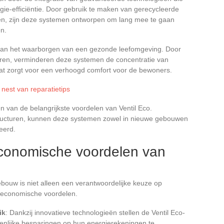
rgie-efficiëntie. Door gebruik te maken van gerecycleerde
en, zijn deze systemen ontworpen om lang mee te gaan
en.
 aan het waarborgen van een gezonde leefomgeving. Door
iseren, verminderen deze systemen de concentratie van
wat zorgt voor een verhoogd comfort voor de bewoners.
st van reparatietips
e een van de belangrijkste voordelen van Ventil Eco.
tructuren, kunnen deze systemen zowel in nieuwe gebouwen
eerd.
conomische voordelen van
ebouw is niet alleen een verantwoordelijke keuze op
e economische voordelen.
ik
: Dankzij innovatieve technologieën stellen de Ventil Eco-
enlijke besparingen op hun energierekeningen te