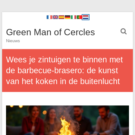
Green Man of Cercles
Nieuws
Wees je zintuigen te binnen met
de barbecue-brasero: de kunst
van het koken in de buitenlucht