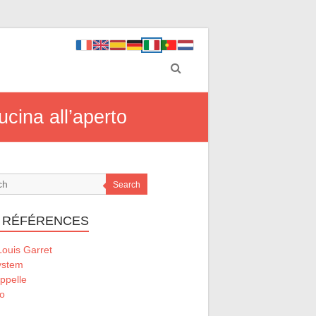
ucina all’aperto
Search
 RÉFÉRENCES
ouis Garret
ystem
ppelle
o