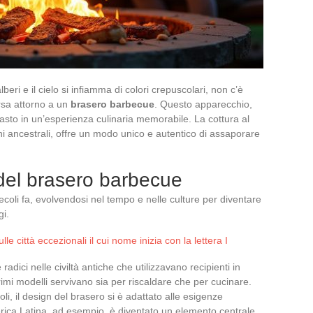
beri e il cielo si infiamma di colori crepuscolari, non c’è
orsa attorno a un
brasero barbecue
. Questo apparecchio,
asto in un’esperienza culinaria memorabile. La cottura al
ni ancestrali, offre un modo unico e autentico di assaporare
 del brasero barbecue
ecoli fa, evolvendosi nel tempo e nelle culture per diventare
gi.
lle città eccezionali il cui nome inizia con la lettera I
 radici nelle civiltà antiche che utilizzavano recipienti in
rimi modelli servivano sia per riscaldare che per cucinare.
coli, il design del brasero si è adattato alle esigenze
merica Latina, ad esempio, è diventato un elemento centrale