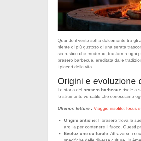
Quando il vento soffia dolcemente tra gli al
niente di più gustoso di una serata trasc
sia rustico che moderno, trasforma ogni p
brasero barbecue, ereditata dalle tradizio
i piaceri della vita.
Origini e evoluzione
La storia del
brasero barbecue
risale a s
lo strumento versatile che conosciamo og
Ulteriori letture :
Viaggio insolito: focus su
Origini antiche
: Il brasero trova le sue
argilla per contenere il fuoco. Questi p
Evoluzione culturale
: Attraverso i se
specifiche delle diverse culture. In A