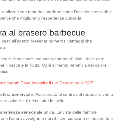
o realizzati con materiali moderni come l’acciaio inossidabile
vative che migliorano l’esperienza culinaria.
ura al brasero barbecue
i pasti all’aperto presenta numerosi vantaggi che
ura.
sente di cucinare una vasta gamma di piatti, dalle carni
er il pesce e la frutta. Ogni alimento beneficia del calore
stico.
vestimenti: Dove Investire il tuo Denaro nelle SCPI
sfera conviviale
. Posizionato al centro del raduno, diventa
ersazione e il relax sotto le stelle.
sperienza sensoriale
unica. La vista delle fiamme
gno e l’odore avvolgente dei cibi che cuociono stimolano tutti