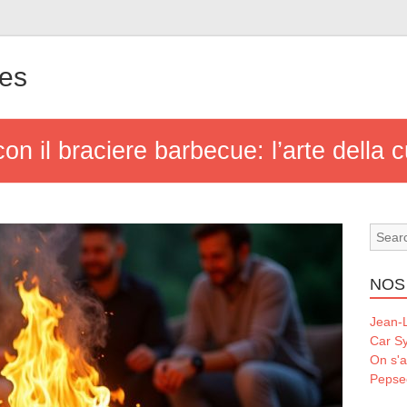
les
con il braciere barbecue: l’arte della c
NOS
Jean-L
Car S
On s'a
Pepse