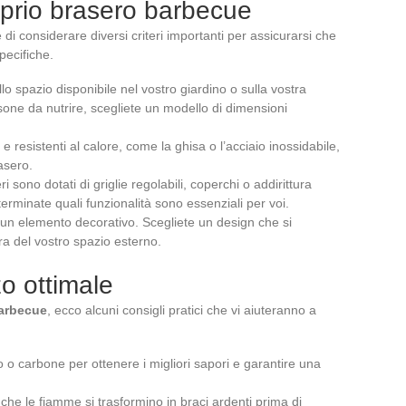
oprio brasero barbecue
 di considerare diversi criteri importanti per assicurarsi che
pecifiche.
lo spazio disponibile nel vostro giardino o sulla vostra
one da nutrire, scegliete un modello di dimensioni
i e resistenti al calore, come la ghisa o l’acciaio inossidabile,
asero.
ri sono dotati di griglie regolabili, coperchi o addirittura
terminate quali funzionalità sono essenziali per voi.
 un elemento decorativo. Scegliete un design che si
era del vostro spazio esterno.
zo ottimale
arbecue
, ecco alcuni consigli pratici che vi aiuteranno a
gno o carbone per ottenere i migliori sapori e garantire una
che le fiamme si trasformino in braci ardenti prima di