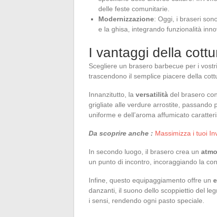
delle feste comunitarie.
Modernizzazione
: Oggi, i braseri son
e la ghisa, integrando funzionalità inno
I vantaggi della cott
Scegliere un brasero barbecue per i vostr
trascendono il semplice piacere della cott
Innanzitutto, la
versatilità
del brasero con
grigliate alle verdure arrostite, passando p
uniforme e dell’aroma affumicato caratteri
Da scoprire anche :
Massimizza i tuoi In
In secondo luogo, il brasero crea un
atmo
un punto di incontro, incoraggiando la conv
Infine, questo equipaggiamento offre un
e
danzanti, il suono dello scoppiettio del le
i sensi, rendendo ogni pasto speciale.