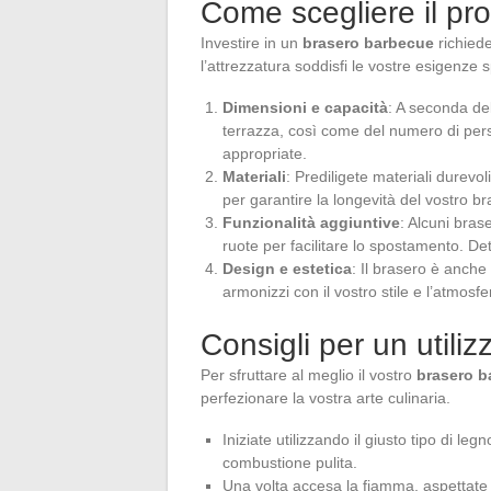
Come scegliere il pr
Investire in un
brasero barbecue
richiede
l’attrezzatura soddisfi le vostre esigenze s
Dimensioni e capacità
: A seconda del
terrazza, così come del numero di pers
appropriate.
Materiali
: Prediligete materiali durevol
per garantire la longevità del vostro br
Funzionalità aggiuntive
: Alcuni brase
ruote per facilitare lo spostamento. De
Design e estetica
: Il brasero è anche
armonizzi con il vostro stile e l’atmosf
Consigli per un utiliz
Per sfruttare al meglio il vostro
brasero b
perfezionare la vostra arte culinaria.
Iniziate utilizzando il giusto tipo di le
combustione pulita.
Una volta accesa la fiamma, aspettate 