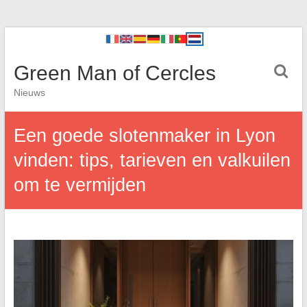
Green Man of Cercles
Nieuws
Een goede slotenmaker in Lyon
vinden: tips, tarieven en valkuilen
om te vermijden