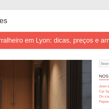
les
alheiro em Lyon: dicas, preços e arm
NOS
Jean-L
Car S
On s'a
Pepse