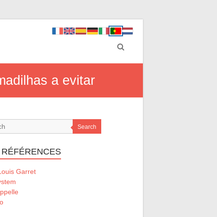
adilhas a evitar
Search
 RÉFÉRENCES
ouis Garret
ystem
ppelle
o