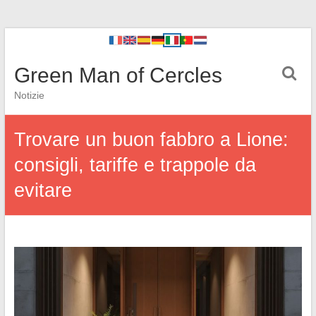
Green Man of Cercles
Notizie
Trovare un buon fabbro a Lione:
consigli, tariffe e trappole da
evitare