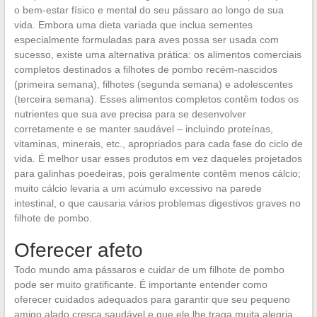
o bem-estar físico e mental do seu pássaro ao longo de sua
vida. Embora uma dieta variada que inclua sementes
especialmente formuladas para aves possa ser usada com
sucesso, existe uma alternativa prática: os alimentos comerciais
completos destinados a filhotes de pombo recém-nascidos
(primeira semana), filhotes (segunda semana) e adolescentes
(terceira semana). Esses alimentos completos contêm todos os
nutrientes que sua ave precisa para se desenvolver
corretamente e se manter saudável – incluindo proteínas,
vitaminas, minerais, etc., apropriados para cada fase do ciclo de
vida. É melhor usar esses produtos em vez daqueles projetados
para galinhas poedeiras, pois geralmente contêm menos cálcio;
muito cálcio levaria a um acúmulo excessivo na parede
intestinal, o que causaria vários problemas digestivos graves no
filhote de pombo.
Oferecer afeto
Todo mundo ama pássaros e cuidar de um filhote de pombo
pode ser muito gratificante. É importante entender como
oferecer cuidados adequados para garantir que seu pequeno
amigo alado cresça saudável e que ele lhe traga muita alegria.