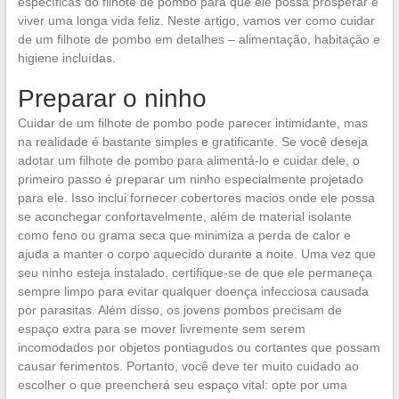
específicas do filhote de pombo para que ele possa prosperar e
viver uma longa vida feliz. Neste artigo, vamos ver como cuidar
de um filhote de pombo em detalhes – alimentação, habitação e
higiene incluídas.
Preparar o ninho
Cuidar de um filhote de pombo pode parecer intimidante, mas
na realidade é bastante simples e gratificante. Se você deseja
adotar um filhote de pombo para alimentá-lo e cuidar dele, o
primeiro passo é preparar um ninho especialmente projetado
para ele. Isso inclui fornecer cobertores macios onde ele possa
se aconchegar confortavelmente, além de material isolante
como feno ou grama seca que minimiza a perda de calor e
ajuda a manter o corpo aquecido durante a noite. Uma vez que
seu ninho esteja instalado, certifique-se de que ele permaneça
sempre limpo para evitar qualquer doença infecciosa causada
por parasitas. Além disso, os jovens pombos precisam de
espaço extra para se mover livremente sem serem
incomodados por objetos pontiagudos ou cortantes que possam
causar ferimentos. Portanto, você deve ter muito cuidado ao
escolher o que preencherá seu espaço vital: opte por uma