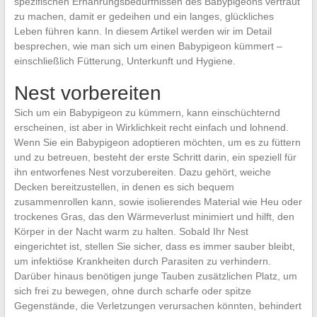
spezifischen Ernährungsbedürfnissen des Babypigeons vertraut
zu machen, damit er gedeihen und ein langes, glückliches
Leben führen kann. In diesem Artikel werden wir im Detail
besprechen, wie man sich um einen Babypigeon kümmert –
einschließlich Fütterung, Unterkunft und Hygiene.
Nest vorbereiten
Sich um ein Babypigeon zu kümmern, kann einschüchternd
erscheinen, ist aber in Wirklichkeit recht einfach und lohnend.
Wenn Sie ein Babypigeon adoptieren möchten, um es zu füttern
und zu betreuen, besteht der erste Schritt darin, ein speziell für
ihn entworfenes Nest vorzubereiten. Dazu gehört, weiche
Decken bereitzustellen, in denen es sich bequem
zusammenrollen kann, sowie isolierendes Material wie Heu oder
trockenes Gras, das den Wärmeverlust minimiert und hilft, den
Körper in der Nacht warm zu halten. Sobald Ihr Nest
eingerichtet ist, stellen Sie sicher, dass es immer sauber bleibt,
um infektiöse Krankheiten durch Parasiten zu verhindern.
Darüber hinaus benötigen junge Tauben zusätzlichen Platz, um
sich frei zu bewegen, ohne durch scharfe oder spitze
Gegenstände, die Verletzungen verursachen könnten, behindert