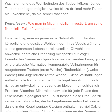
Wachstum und das Wohlbefinden des Taubenkükens. Junge
Tauben benötigen möglicherweise bis zu dreimal mehr Futter
als Erwachsene, da sie schnell wachsen.
Weiterlesen :
Wie man in Mietimmobilien investiert, um seine
finanzielle Zukunft vorzubereiten
Es ist wichtig, eine angemessene Nährstoffzufuhr für das
körperliche und geistige Wohlbefinden Ihres Vogels während
seines gesamten Lebens bereitzustellen. Obwohl eine
abwechslungsreiche Ernährung mit speziell für Vögel
formulierten Samen erfolgreich verwendet werden kann, gibt es
eine praktische Alternative: kommerzielle Vollnahrungen für
neugeborene Tauben (erste Woche), Taubenküken (zweite
Woche) und Jugendliche (dritte Woche). Diese Vollnahrungen
enthalten alle Nährstoffe, die Ihr Geflügel benötigt, um sich
richtig zu entwickeln und gesund zu bleiben – einschließlich
Proteine, Vitamine, Mineralien usw., die für jede Phase des
Lebenszyklus geeignet sind. Es ist besser, diese Produkte zu
verwenden als solche, die für Legehennen entwickelt wurden,
da sie in der Regel weniger Calcium enthalten; zu viel Calcium
würde zu einer übermäßigen Ansammlung an der Darmwand